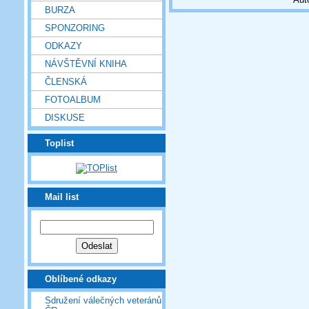
BURZA
SPONZORING
ODKAZY
NÁVŠTĚVNÍ KNIHA
ČLENSKÁ
FOTOALBUM
DISKUSE
Toplist
Mail list
Oblíbené odkazy
Sdružení válečných veteránů