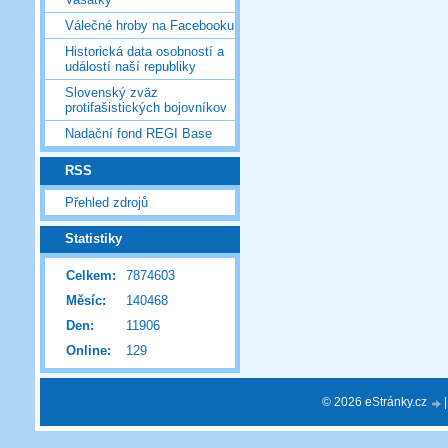
Válečné hroby na Facebooku
Historická data osobností a
událostí naší republiky
Slovenský zväz
protifašistických bojovníkov
Nadační fond REGI Base
RSS
Přehled zdrojů
Statistiky
Celkem:
7874603
Měsíc:
140468
Den:
11906
Online:
129
© 2026 eStránky.cz