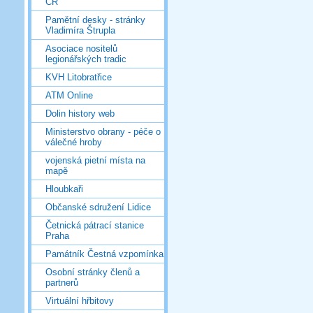
ČR
Pamětní desky - stránky
Vladimíra Štrupla
Asociace nositelů
legionářských tradic
KVH Litobratřice
ATM Online
Dolin history web
Ministerstvo obrany - péče o
válečné hroby
vojenská pietní místa na
mapě
Hloubkaři
Občanské sdružení Lidice
Četnická pátrací stanice
Praha
Památník Čestná vzpomínka
Osobní stránky členů a
partnerů
Virtuální hřbitovy