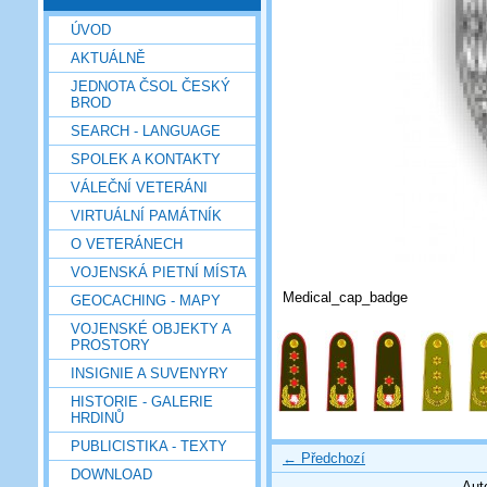
ÚVOD
AKTUÁLNĚ
JEDNOTA ČSOL ČESKÝ
BROD
SEARCH - LANGUAGE
SPOLEK A KONTAKTY
VÁLEČNÍ VETERÁNI
VIRTUÁLNÍ PAMÁTNÍK
O VETERÁNECH
VOJENSKÁ PIETNÍ MÍSTA
Medical_cap_badge
GEOCACHING - MAPY
VOJENSKÉ OBJEKTY A
PROSTORY
INSIGNIE A SUVENYRY
HISTORIE - GALERIE
HRDINŮ
PUBLICISTIKA - TEXTY
← Předchozí
DOWNLOAD
Aut