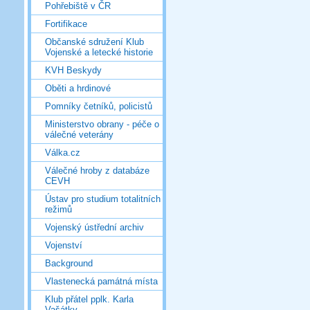
Pohřebiště v ČR
Fortifikace
Občanské sdružení Klub
Vojenské a letecké historie
KVH Beskydy
Oběti a hrdinové
Pomníky četníků, policistů
Ministerstvo obrany - péče o
válečné veterány
Válka.cz
Válečné hroby z databáze
CEVH
Ústav pro studium totalitních
režimů
Vojenský ústřední archiv
Vojenství
Background
Vlastenecká památná místa
Klub přátel pplk. Karla
Vašátky