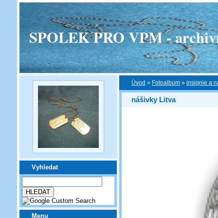
SPOLEK PRO VPM - archivní v
Úvod
»
Fotoalbum
»
insignie a n
nášivky Litva
Vyhledat
Menu