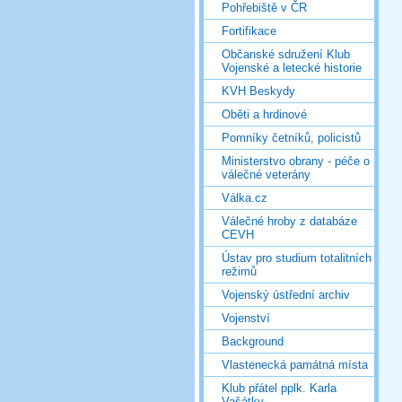
Pohřebiště v ČR
Fortifikace
Občanské sdružení Klub
Vojenské a letecké historie
KVH Beskydy
Oběti a hrdinové
Pomníky četníků, policistů
Ministerstvo obrany - péče o
válečné veterány
Válka.cz
Válečné hroby z databáze
CEVH
Ústav pro studium totalitních
režimů
Vojenský ústřední archiv
Vojenství
Background
Vlastenecká památná místa
Klub přátel pplk. Karla
Vašátky