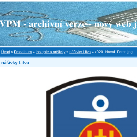
 - archivní verze - nový web je
Úvod
»
Fotoalbum
»
insignie a nášivky
»
nášivky Litva
»
x020_Naval_Force.jpg
nášivky Litva