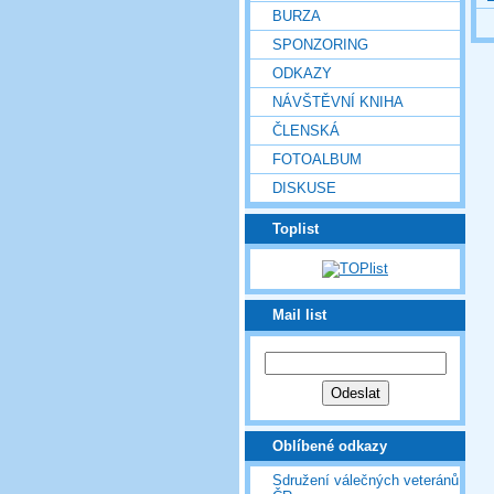
BURZA
SPONZORING
ODKAZY
NÁVŠTĚVNÍ KNIHA
ČLENSKÁ
FOTOALBUM
DISKUSE
Toplist
Mail list
Oblíbené odkazy
Sdružení válečných veteránů