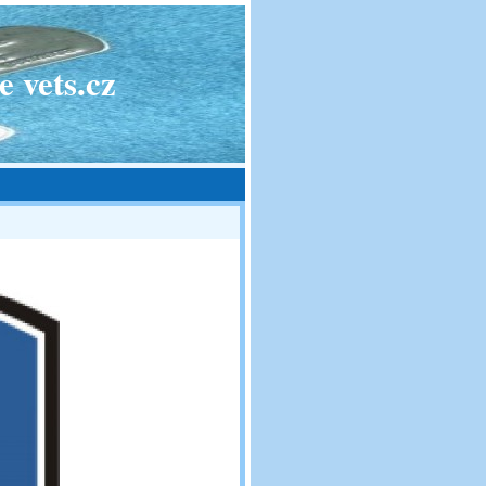
 vets.cz