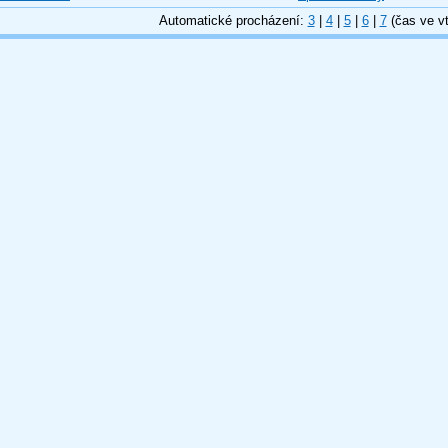
Automatické procházení:
3
|
4
|
5
|
6
|
7
(čas ve vt