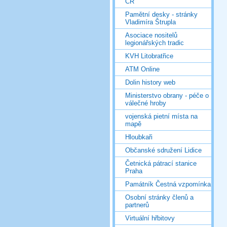
ČR
Pamětní desky - stránky
Vladimíra Štrupla
Asociace nositelů
legionářských tradic
KVH Litobratřice
ATM Online
Dolin history web
Ministerstvo obrany - péče o
válečné hroby
vojenská pietní místa na
mapě
Hloubkaři
Občanské sdružení Lidice
Četnická pátrací stanice
Praha
Památník Čestná vzpomínka
Osobní stránky členů a
partnerů
Virtuální hřbitovy