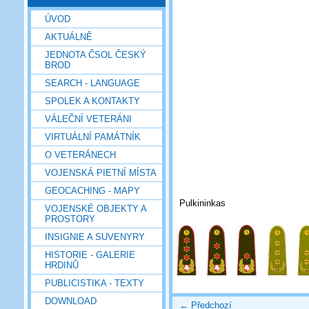
ÚVOD
AKTUÁLNĚ
JEDNOTA ČSOL ČESKÝ
BROD
SEARCH - LANGUAGE
SPOLEK A KONTAKTY
VÁLEČNÍ VETERÁNI
VIRTUÁLNÍ PAMÁTNÍK
O VETERÁNECH
VOJENSKÁ PIETNÍ MÍSTA
GEOCACHING - MAPY
Pulkininkas
VOJENSKÉ OBJEKTY A
PROSTORY
INSIGNIE A SUVENYRY
HISTORIE - GALERIE
HRDINŮ
PUBLICISTIKA - TEXTY
DOWNLOAD
← Předchozí