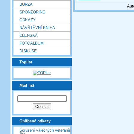
BURZA
Aut
SPONZORING
ODKAZY
NÁVŠTĚVNÍ KNIHA
ČLENSKÁ
FOTOALBUM
DISKUSE
Toplist
Mail list
Oblíbené odkazy
Sdružení válečných veteránů