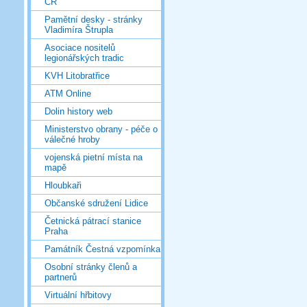
ČR
Pamětní desky - stránky
Vladimíra Štrupla
Asociace nositelů
legionářských tradic
KVH Litobratřice
ATM Online
Dolin history web
Ministerstvo obrany - péče o
válečné hroby
vojenská pietní místa na
mapě
Hloubkaři
Občanské sdružení Lidice
Četnická pátrací stanice
Praha
Památník Čestná vzpomínka
Osobní stránky členů a
partnerů
Virtuální hřbitovy