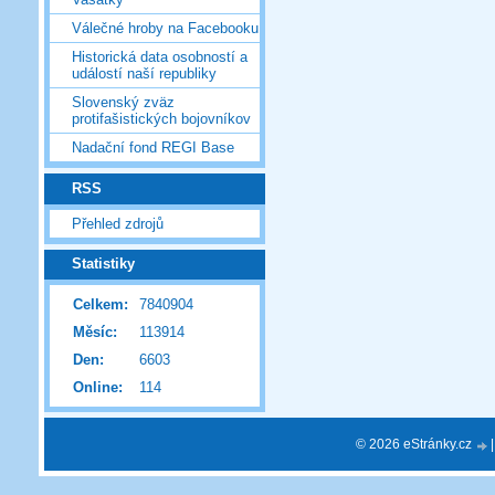
Válečné hroby na Facebooku
Historická data osobností a
událostí naší republiky
Slovenský zväz
protifašistických bojovníkov
Nadační fond REGI Base
RSS
Přehled zdrojů
Statistiky
Celkem:
7840904
Měsíc:
113914
Den:
6603
Online:
114
© 2026 eStránky.cz