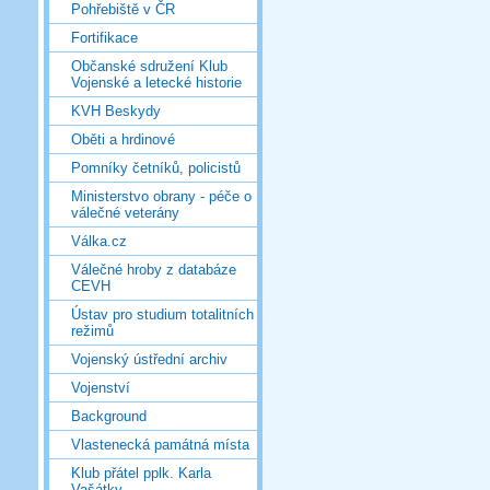
Pohřebiště v ČR
Fortifikace
Občanské sdružení Klub
Vojenské a letecké historie
KVH Beskydy
Oběti a hrdinové
Pomníky četníků, policistů
Ministerstvo obrany - péče o
válečné veterány
Válka.cz
Válečné hroby z databáze
CEVH
Ústav pro studium totalitních
režimů
Vojenský ústřední archiv
Vojenství
Background
Vlastenecká památná místa
Klub přátel pplk. Karla
Vašátky