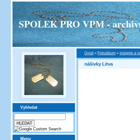
SPOLEK PRO VPM - archivní v
Úvod
»
Fotoalbum
»
insignie a n
nášivky Litva
Vyhledat
Menu