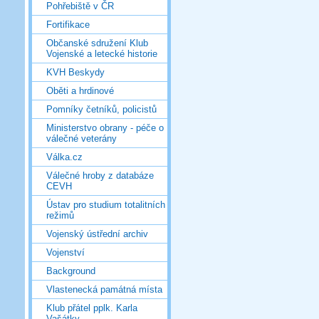
Pohřebiště v ČR
Fortifikace
Občanské sdružení Klub
Vojenské a letecké historie
KVH Beskydy
Oběti a hrdinové
Pomníky četníků, policistů
Ministerstvo obrany - péče o
válečné veterány
Válka.cz
Válečné hroby z databáze
CEVH
Ústav pro studium totalitních
režimů
Vojenský ústřední archiv
Vojenství
Background
Vlastenecká památná místa
Klub přátel pplk. Karla
Vašátky