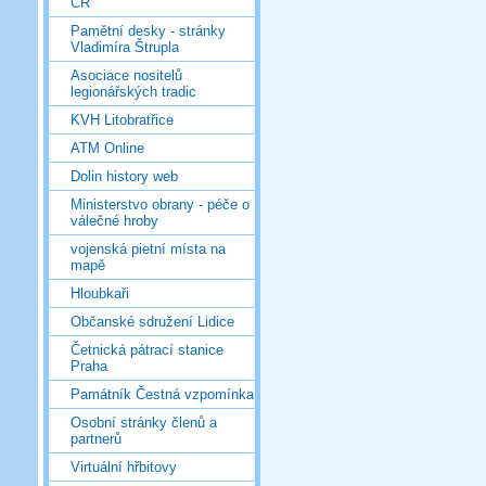
ČR
Pamětní desky - stránky
Vladimíra Štrupla
Asociace nositelů
legionářských tradic
KVH Litobratřice
ATM Online
Dolin history web
Ministerstvo obrany - péče o
válečné hroby
vojenská pietní místa na
mapě
Hloubkaři
Občanské sdružení Lidice
Četnická pátrací stanice
Praha
Památník Čestná vzpomínka
Osobní stránky členů a
partnerů
Virtuální hřbitovy