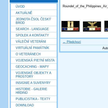
Roundel_of_the_Philippines_Air
ÚVOD
AKTUÁLNĚ
JEDNOTA ČSOL ČESKÝ
BROD
SEARCH - LANGUAGE
SPOLEK A KONTAKTY
VÁLEČNÍ VETERÁNI
← Předchozí
VIRTUÁLNÍ PAMÁTNÍK
Aut
O VETERÁNECH
VOJENSKÁ PIETNÍ MÍSTA
GEOCACHING - MAPY
VOJENSKÉ OBJEKTY A
PROSTORY
INSIGNIE A SUVENYRY
HISTORIE - GALERIE
HRDINŮ
PUBLICISTIKA - TEXTY
DOWNLOAD