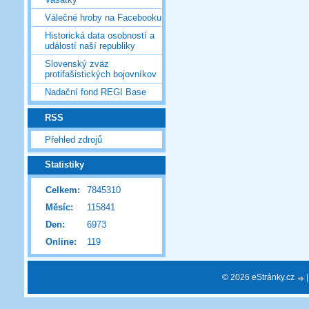
Válečné hroby na Facebooku
Historická data osobností a
událostí naší republiky
Slovenský zväz
protifašistických bojovníkov
Nadační fond REGI Base
RSS
Přehled zdrojů
Statistiky
Celkem:
7845310
Měsíc:
115841
Den:
6973
Online:
119
© 2026 eStránky.cz