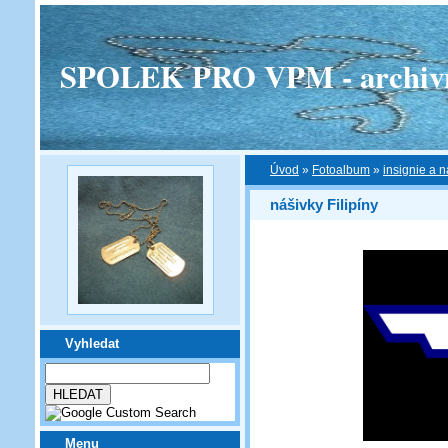
SPOLEK PRO VPM - archivní v
Úvod
»
Fotoalbum
»
insignie a n
nášivky Filipíny
Vyhledat
Menu