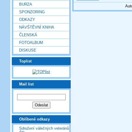
BURZA
Aut
SPONZORING
ODKAZY
NÁVŠTĚVNÍ KNIHA
ČLENSKÁ
FOTOALBUM
DISKUSE
Toplist
Mail list
Oblíbené odkazy
Sdružení válečných veteránů