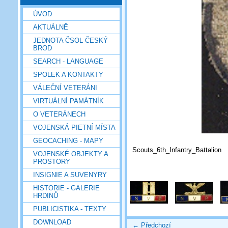
ÚVOD
AKTUÁLNĚ
JEDNOTA ČSOL ČESKÝ
BROD
SEARCH - LANGUAGE
SPOLEK A KONTAKTY
VÁLEČNÍ VETERÁNI
VIRTUÁLNÍ PAMÁTNÍK
O VETERÁNECH
VOJENSKÁ PIETNÍ MÍSTA
GEOCACHING - MAPY
Scouts_6th_Infantry_Battalion
VOJENSKÉ OBJEKTY A
PROSTORY
INSIGNIE A SUVENYRY
HISTORIE - GALERIE
HRDINŮ
PUBLICISTIKA - TEXTY
DOWNLOAD
← Předchozí