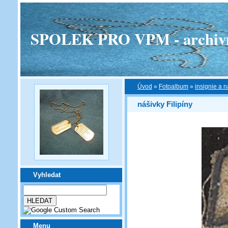
SPOLEK PRO VPM - archivní v
Úvod
»
Fotoalbum
»
insignie a n
nášivky Filipíny
Vyhledat
Menu