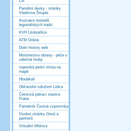
ČR
Pamětní desky - stránky
Vladimíra Štrupla
Asociace nositelů
legionářských tradic
KVH Litobratřice
ATM Online
Dolin history web
Ministerstvo obrany - péče o
válečné hroby
vojenská pietní místa na
mapě
Hloubkaři
Občanské sdružení Lidice
Četnická pátrací stanice
Praha
Památník Čestná vzpomínka
Osobní stránky členů a
partnerů
Virtuální hřbitovy