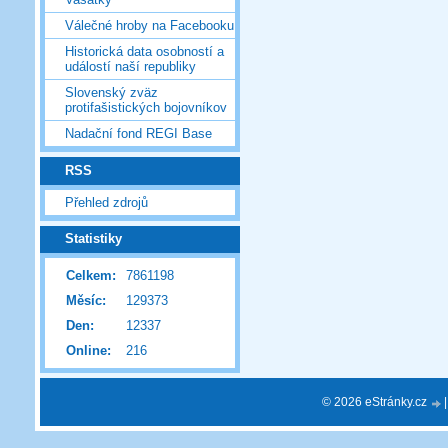
Válečné hroby na Facebooku
Historická data osobností a
událostí naší republiky
Slovenský zväz
protifašistických bojovníkov
Nadační fond REGI Base
RSS
Přehled zdrojů
Statistiky
Celkem:
7861198
Měsíc:
129373
Den:
12337
Online:
216
© 2026 eStránky.cz