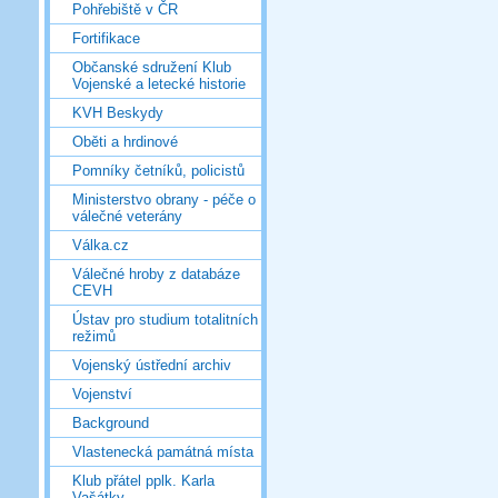
Pohřebiště v ČR
Fortifikace
Občanské sdružení Klub
Vojenské a letecké historie
KVH Beskydy
Oběti a hrdinové
Pomníky četníků, policistů
Ministerstvo obrany - péče o
válečné veterány
Válka.cz
Válečné hroby z databáze
CEVH
Ústav pro studium totalitních
režimů
Vojenský ústřední archiv
Vojenství
Background
Vlastenecká památná místa
Klub přátel pplk. Karla
Vašátky