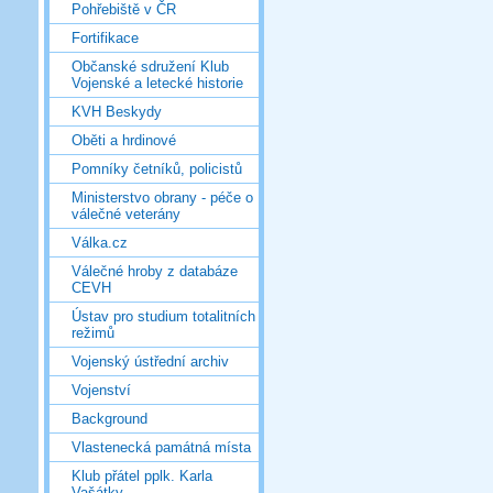
Pohřebiště v ČR
Fortifikace
Občanské sdružení Klub
Vojenské a letecké historie
KVH Beskydy
Oběti a hrdinové
Pomníky četníků, policistů
Ministerstvo obrany - péče o
válečné veterány
Válka.cz
Válečné hroby z databáze
CEVH
Ústav pro studium totalitních
režimů
Vojenský ústřední archiv
Vojenství
Background
Vlastenecká památná místa
Klub přátel pplk. Karla
Vašátky