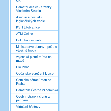
ČR
Pamětní desky - stránky
Vladimíra Štrupla
Asociace nositelů
legionářských tradic
KVH Litobratřice
ATM Online
Dolin history web
Ministerstvo obrany - péče o
válečné hroby
vojenská pietní místa na
mapě
Hloubkaři
Občanské sdružení Lidice
Četnická pátrací stanice
Praha
Památník Čestná vzpomínka
Osobní stránky členů a
partnerů
Virtuální hřbitovy