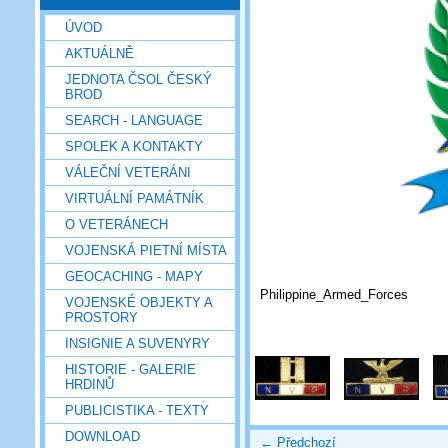
ÚVOD
AKTUÁLNĚ
JEDNOTA ČSOL ČESKÝ
BROD
SEARCH - LANGUAGE
SPOLEK A KONTAKTY
VÁLEČNÍ VETERÁNI
VIRTUÁLNÍ PAMÁTNÍK
O VETERÁNECH
VOJENSKÁ PIETNÍ MÍSTA
GEOCACHING - MAPY
Philippine_Armed_Forces
VOJENSKÉ OBJEKTY A
PROSTORY
INSIGNIE A SUVENYRY
HISTORIE - GALERIE
HRDINŮ
PUBLICISTIKA - TEXTY
DOWNLOAD
← Předchozí