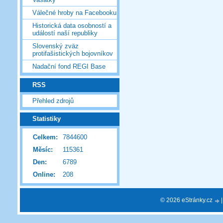
Válečné hroby na Facebooku
Historická data osobností a
událostí naší republiky
Slovenský zväz
protifašistických bojovníkov
Nadační fond REGI Base
RSS
Přehled zdrojů
Statistiky
Celkem:
7844600
Měsíc:
115361
Den:
6789
Online:
208
© 2026 eStránky.cz