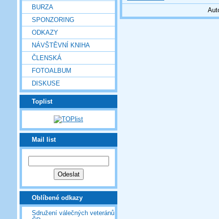
BURZA
Aut
SPONZORING
ODKAZY
NÁVŠTĚVNÍ KNIHA
ČLENSKÁ
FOTOALBUM
DISKUSE
Toplist
Mail list
Oblíbené odkazy
Sdružení válečných veteránů