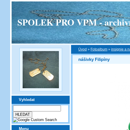
SPOLEK PRO VPM - archivní v
Úvod
»
Fotoalbum
»
insignie a n
nášivky Filipíny
Vyhledat
Menu