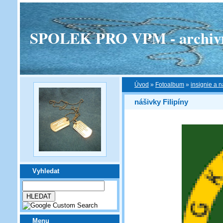
SPOLEK PRO VPM - archivní v
Úvod
»
Fotoalbum
»
insignie a n
nášivky Filipíny
Vyhledat
Menu