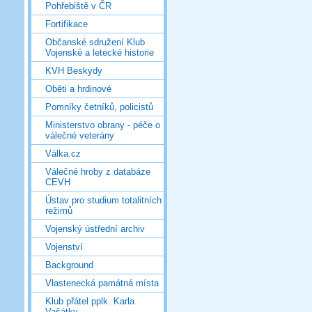
Pohřebiště v ČR
Fortifikace
Občanské sdružení Klub
Vojenské a letecké historie
KVH Beskydy
Oběti a hrdinové
Pomníky četníků, policistů
Ministerstvo obrany - péče o
válečné veterány
Válka.cz
Válečné hroby z databáze
CEVH
Ústav pro studium totalitních
režimů
Vojenský ústřední archiv
Vojenství
Background
Vlastenecká památná místa
Klub přátel pplk. Karla
Vašátky