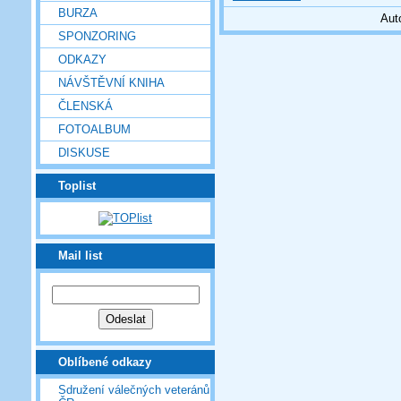
BURZA
Aut
SPONZORING
ODKAZY
NÁVŠTĚVNÍ KNIHA
ČLENSKÁ
FOTOALBUM
DISKUSE
Toplist
Mail list
Oblíbené odkazy
Sdružení válečných veteránů