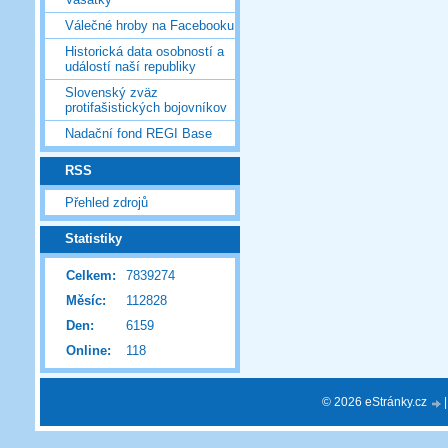
Válečné hroby na Facebooku
Historická data osobností a
událostí naší republiky
Slovenský zväz
protifašistických bojovníkov
Nadační fond REGI Base
RSS
Přehled zdrojů
Statistiky
Celkem:
7839274
Měsíc:
112828
Den:
6159
Online:
118
© 2026 eStránky.cz