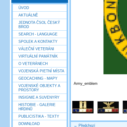
ÚVOD
AKTUÁLNĚ
JEDNOTA ČSOL ČESKÝ
BROD
SEARCH - LANGUAGE
SPOLEK A KONTAKTY
VÁLEČNÍ VETERÁNI
VIRTUÁLNÍ PAMÁTNÍK
O VETERÁNECH
VOJENSKÁ PIETNÍ MÍSTA
GEOCACHING - MAPY
Army_emblem
VOJENSKÉ OBJEKTY A
PROSTORY
INSIGNIE A SUVENYRY
HISTORIE - GALERIE
HRDINŮ
PUBLICISTIKA - TEXTY
DOWNLOAD
← Předchozí