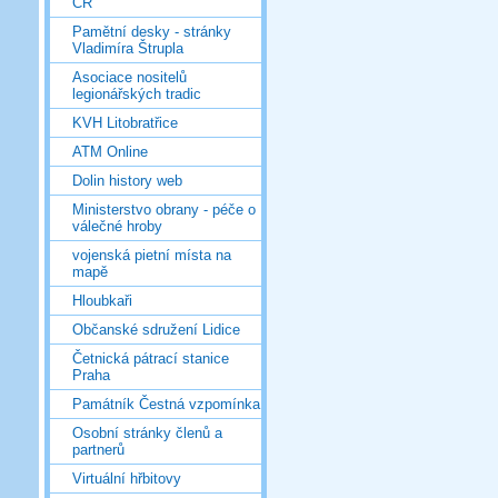
ČR
Pamětní desky - stránky
Vladimíra Štrupla
Asociace nositelů
legionářských tradic
KVH Litobratřice
ATM Online
Dolin history web
Ministerstvo obrany - péče o
válečné hroby
vojenská pietní místa na
mapě
Hloubkaři
Občanské sdružení Lidice
Četnická pátrací stanice
Praha
Památník Čestná vzpomínka
Osobní stránky členů a
partnerů
Virtuální hřbitovy