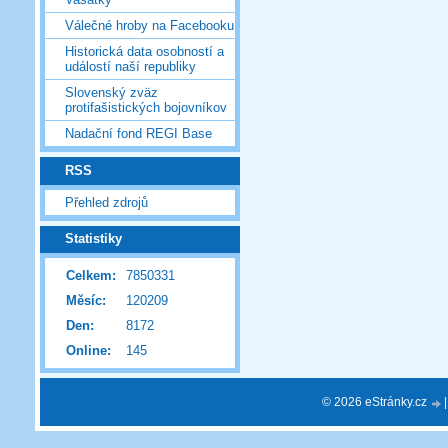
Válečné hroby na Facebooku
Historická data osobností a
událostí naší republiky
Slovenský zväz
protifašistických bojovníkov
Nadační fond REGI Base
RSS
Přehled zdrojů
Statistiky
Celkem:
7850331
Měsíc:
120209
Den:
8172
Online:
145
© 2026 eStránky.cz