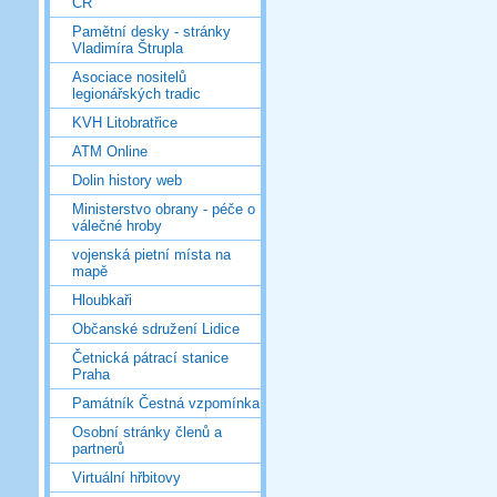
ČR
Pamětní desky - stránky
Vladimíra Štrupla
Asociace nositelů
legionářských tradic
KVH Litobratřice
ATM Online
Dolin history web
Ministerstvo obrany - péče o
válečné hroby
vojenská pietní místa na
mapě
Hloubkaři
Občanské sdružení Lidice
Četnická pátrací stanice
Praha
Památník Čestná vzpomínka
Osobní stránky členů a
partnerů
Virtuální hřbitovy