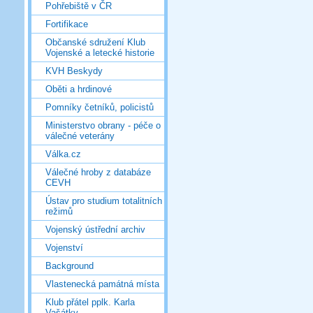
Pohřebiště v ČR
Fortifikace
Občanské sdružení Klub
Vojenské a letecké historie
KVH Beskydy
Oběti a hrdinové
Pomníky četníků, policistů
Ministerstvo obrany - péče o
válečné veterány
Válka.cz
Válečné hroby z databáze
CEVH
Ústav pro studium totalitních
režimů
Vojenský ústřední archiv
Vojenství
Background
Vlastenecká památná místa
Klub přátel pplk. Karla
Vašátky