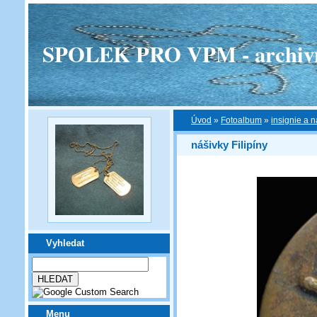
SPOLEK PRO VPM - archivní v
Úvod
»
Fotoalbum
»
insignie a n
nášivky Filipíny
Vyhledat
Menu