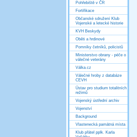
Pohřebiště v ČR
Fortifikace
Občanské sdružení Klub
Vojenské a letecké historie
KVH Beskydy
Oběti a hrdinové
Pomníky četníků, policistů
Ministerstvo obrany - péče o
válečné veterány
Válka.cz
Válečné hroby z databáze
CEVH
Ústav pro studium totalitních
režimů
Vojenský ústřední archiv
Vojenství
Background
Vlastenecká památná místa
Klub přátel pplk. Karla
Vašátky