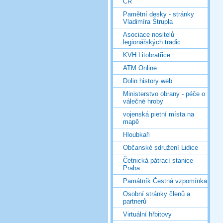
ČR
Pamětní desky - stránky
Vladimíra Štrupla
Asociace nositelů
legionářských tradic
KVH Litobratřice
ATM Online
Dolin history web
Ministerstvo obrany - péče o
válečné hroby
vojenská pietní místa na
mapě
Hloubkaři
Občanské sdružení Lidice
Četnická pátrací stanice
Praha
Památník Čestná vzpomínka
Osobní stránky členů a
partnerů
Virtuální hřbitovy