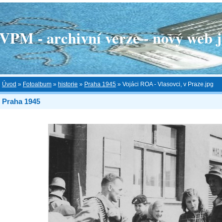
 - archivní verze - nový web je
Úvod
»
Fotoalbum
»
historie
»
Praha 1945
»
Vojáci ROA - Vlasovci, v Praze.jpg
Praha 1945