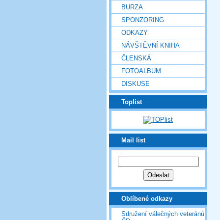
BURZA
SPONZORING
ODKAZY
NÁVŠTĚVNÍ KNIHA
ČLENSKÁ
FOTOALBUM
DISKUSE
Toplist
Mail list
Oblíbené odkazy
Sdružení válečných veteránů