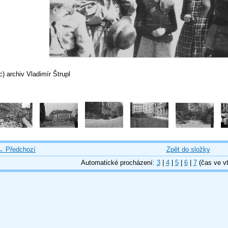
c) archiv Vladimír Štrupl
← Předchozí
Zpět do složky
Automatické procházení:
3
|
4
|
5
|
6
|
7
(čas ve vt