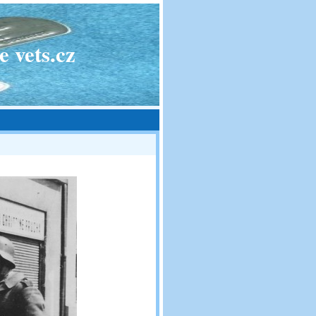
 vets.cz