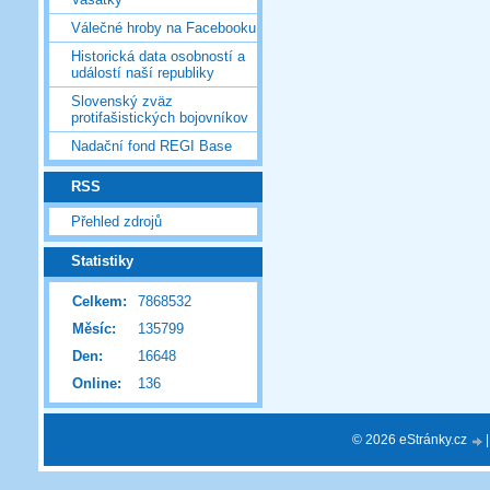
Válečné hroby na Facebooku
Historická data osobností a
událostí naší republiky
Slovenský zväz
protifašistických bojovníkov
Nadační fond REGI Base
RSS
Přehled zdrojů
Statistiky
Celkem:
7868532
Měsíc:
135799
Den:
16648
Online:
136
© 2026 eStránky.cz