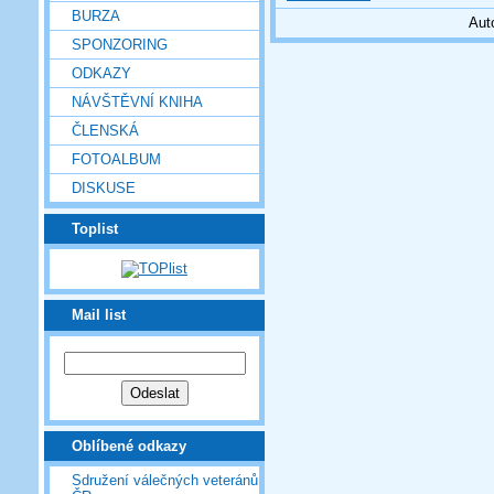
BURZA
Aut
SPONZORING
ODKAZY
NÁVŠTĚVNÍ KNIHA
ČLENSKÁ
FOTOALBUM
DISKUSE
Toplist
Mail list
Oblíbené odkazy
Sdružení válečných veteránů