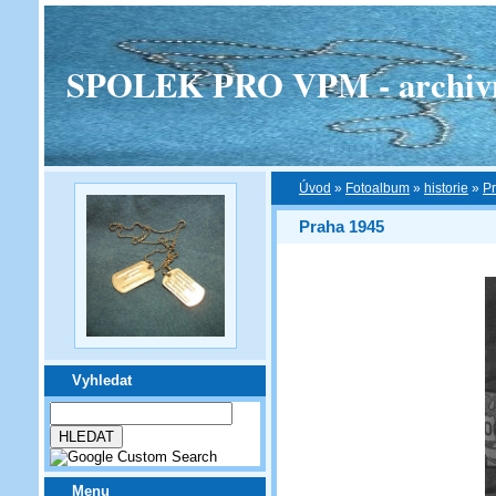
SPOLEK PRO VPM - archivní v
Úvod
»
Fotoalbum
»
historie
»
P
Praha 1945
Vyhledat
Menu