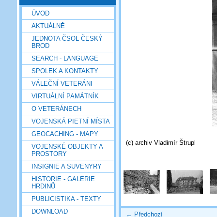
ÚVOD
AKTUÁLNĚ
JEDNOTA ČSOL ČESKÝ
BROD
SEARCH - LANGUAGE
SPOLEK A KONTAKTY
VÁLEČNÍ VETERÁNI
VIRTUÁLNÍ PAMÁTNÍK
O VETERÁNECH
VOJENSKÁ PIETNÍ MÍSTA
GEOCACHING - MAPY
(c) archiv Vladimír Štrupl
VOJENSKÉ OBJEKTY A
PROSTORY
INSIGNIE A SUVENYRY
HISTORIE - GALERIE
HRDINŮ
PUBLICISTIKA - TEXTY
DOWNLOAD
← Předchozí