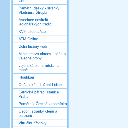
ČR
Pamětní desky - stránky
Vladimíra Štrupla
Asociace nositelů
legionářských tradic
KVH Litobratřice
ATM Online
Dolin history web
Ministerstvo obrany - péče o
válečné hroby
vojenská pietní místa na
mapě
Hloubkaři
Občanské sdružení Lidice
Četnická pátrací stanice
Praha
Památník Čestná vzpomínka
Osobní stránky členů a
partnerů
Virtuální hřbitovy