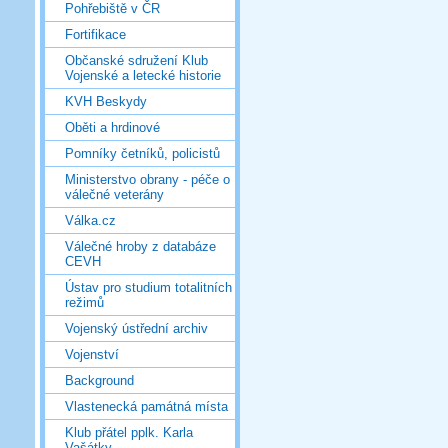
Pohřebiště v ČR
Fortifikace
Občanské sdružení Klub
Vojenské a letecké historie
KVH Beskydy
Oběti a hrdinové
Pomníky četníků, policistů
Ministerstvo obrany - péče o
válečné veterány
Válka.cz
Válečné hroby z databáze
CEVH
Ústav pro studium totalitních
režimů
Vojenský ústřední archiv
Vojenství
Background
Vlastenecká památná místa
Klub přátel pplk. Karla
Vašátky