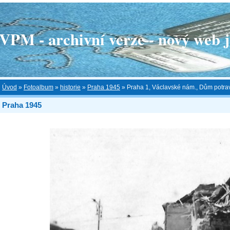
 - archivní verze - nový web je
Úvod
»
Fotoalbum
»
historie
»
Praha 1945
»
Praha 1, Václavské nám., Dům potrav
Praha 1945