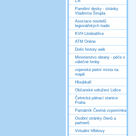
ČR
Pamětní desky - stránky
Vladimíra Štrupla
Asociace nositelů
legionářských tradic
KVH Litobratřice
ATM Online
Dolin history web
Ministerstvo obrany - péče o
válečné hroby
vojenská pietní místa na
mapě
Hloubkaři
Občanské sdružení Lidice
Četnická pátrací stanice
Praha
Památník Čestná vzpomínka
Osobní stránky členů a
partnerů
Virtuální hřbitovy