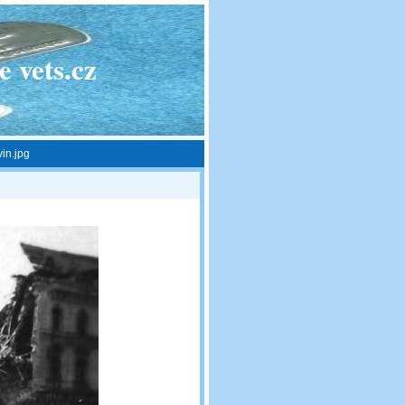
 vets.cz
in.jpg