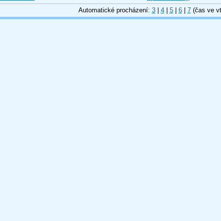
Automatické procházení:
3
|
4
|
5
|
6
|
7
(čas ve vt