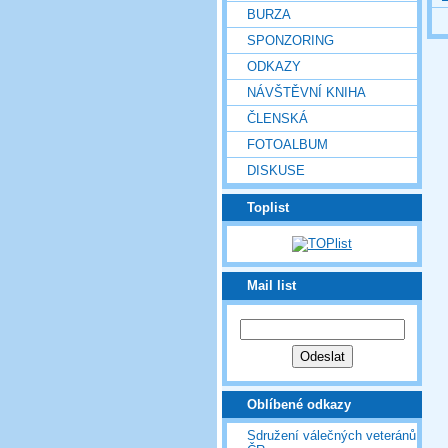
BURZA
SPONZORING
ODKAZY
NÁVŠTĚVNÍ KNIHA
ČLENSKÁ
FOTOALBUM
DISKUSE
Toplist
Mail list
Oblíbené odkazy
Sdružení válečných veteránů