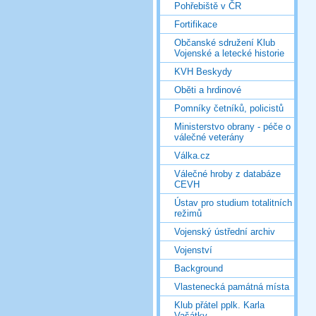
Pohřebiště v ČR
Fortifikace
Občanské sdružení Klub
Vojenské a letecké historie
KVH Beskydy
Oběti a hrdinové
Pomníky četníků, policistů
Ministerstvo obrany - péče o
válečné veterány
Válka.cz
Válečné hroby z databáze
CEVH
Ústav pro studium totalitních
režimů
Vojenský ústřední archiv
Vojenství
Background
Vlastenecká památná místa
Klub přátel pplk. Karla
Vašátky