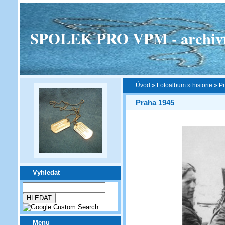
SPOLEK PRO VPM - archivní v
Úvod
»
Fotoalbum
»
historie
»
P
Praha 1945
Vyhledat
Menu