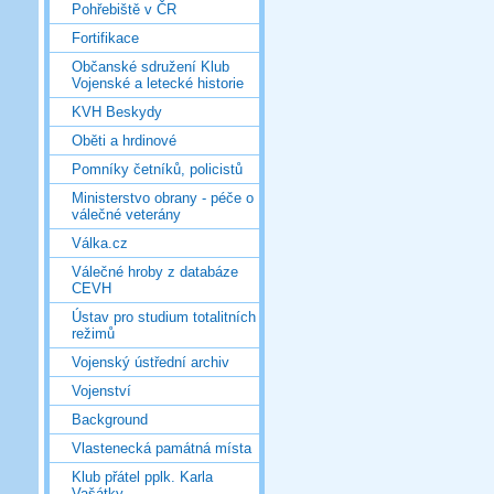
Pohřebiště v ČR
Fortifikace
Občanské sdružení Klub
Vojenské a letecké historie
KVH Beskydy
Oběti a hrdinové
Pomníky četníků, policistů
Ministerstvo obrany - péče o
válečné veterány
Válka.cz
Válečné hroby z databáze
CEVH
Ústav pro studium totalitních
režimů
Vojenský ústřední archiv
Vojenství
Background
Vlastenecká památná místa
Klub přátel pplk. Karla
Vašátky