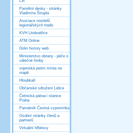
ČR
Pamětní desky - stránky
Vladimíra Štrupla
Asociace nositelů
legionářských tradic
KVH Litobratřice
ATM Online
Dolin history web
Ministerstvo obrany - péče o
válečné hroby
vojenská pietní místa na
mapě
Hloubkaři
Občanské sdružení Lidice
Četnická pátrací stanice
Praha
Památník Čestná vzpomínka
Osobní stránky členů a
partnerů
Virtuální hřbitovy