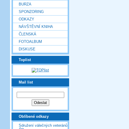
BURZA
SPONZORING
ODKAZY
NÁVŠTĚVNÍ KNIHA
ČLENSKÁ
FOTOALBUM
DISKUSE
Toplist
Mail list
Oblíbené odkazy
Sdružení válečných veteránů