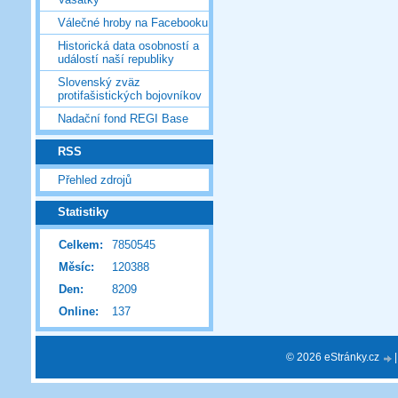
Válečné hroby na Facebooku
Historická data osobností a
událostí naší republiky
Slovenský zväz
protifašistických bojovníkov
Nadační fond REGI Base
RSS
Přehled zdrojů
Statistiky
Celkem:
7850545
Měsíc:
120388
Den:
8209
Online:
137
© 2026 eStránky.cz