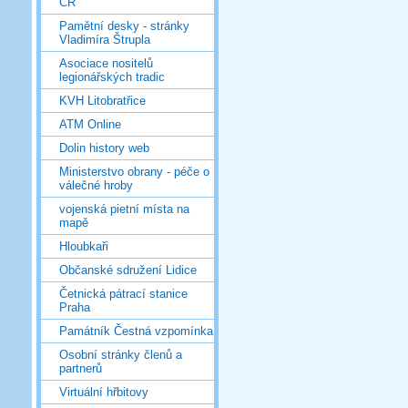
ČR
Pamětní desky - stránky
Vladimíra Štrupla
Asociace nositelů
legionářských tradic
KVH Litobratřice
ATM Online
Dolin history web
Ministerstvo obrany - péče o
válečné hroby
vojenská pietní místa na
mapě
Hloubkaři
Občanské sdružení Lidice
Četnická pátrací stanice
Praha
Památník Čestná vzpomínka
Osobní stránky členů a
partnerů
Virtuální hřbitovy