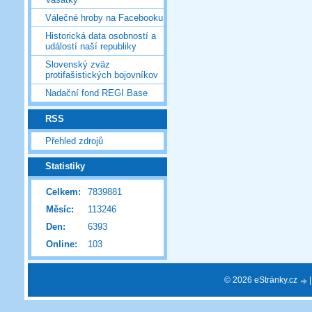
Válečné hroby na Facebooku
Historická data osobností a
událostí naší republiky
Slovenský zväz
protifašistických bojovníkov
Nadační fond REGI Base
RSS
Přehled zdrojů
Statistiky
Celkem:
7839881
Měsíc:
113246
Den:
6393
Online:
103
© 2026 eStránky.cz