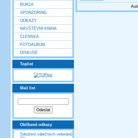
BURZA
Aut
SPONZORING
ODKAZY
NÁVŠTĚVNÍ KNIHA
ČLENSKÁ
FOTOALBUM
DISKUSE
Toplist
Mail list
Oblíbené odkazy
Sdružení válečných veteránů