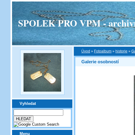
SPOLEK PRO VPM - archivní v
Úvod
»
Fotoalbum
»
historie
»
Ga
Galerie osobností
Vyhledat
Menu