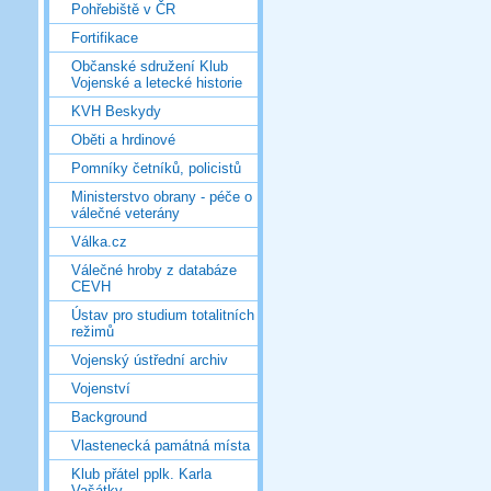
Pohřebiště v ČR
Fortifikace
Občanské sdružení Klub
Vojenské a letecké historie
KVH Beskydy
Oběti a hrdinové
Pomníky četníků, policistů
Ministerstvo obrany - péče o
válečné veterány
Válka.cz
Válečné hroby z databáze
CEVH
Ústav pro studium totalitních
režimů
Vojenský ústřední archiv
Vojenství
Background
Vlastenecká památná místa
Klub přátel pplk. Karla
Vašátky