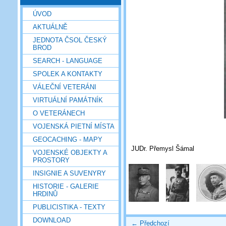
ÚVOD
AKTUÁLNĚ
JEDNOTA ČSOL ČESKÝ
BROD
SEARCH - LANGUAGE
SPOLEK A KONTAKTY
VÁLEČNÍ VETERÁNI
VIRTUÁLNÍ PAMÁTNÍK
O VETERÁNECH
VOJENSKÁ PIETNÍ MÍSTA
GEOCACHING - MAPY
JUDr. Přemysl Šámal
VOJENSKÉ OBJEKTY A
PROSTORY
INSIGNIE A SUVENYRY
HISTORIE - GALERIE
HRDINŮ
PUBLICISTIKA - TEXTY
DOWNLOAD
← Předchozí