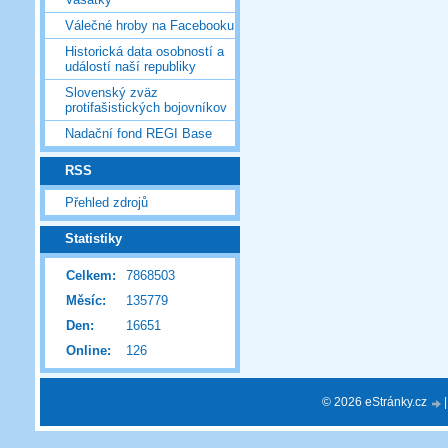
Válečné hroby na Facebooku
Historická data osobností a
událostí naší republiky
Slovenský zväz
protifašistických bojovníkov
Nadační fond REGI Base
RSS
Přehled zdrojů
Statistiky
Celkem:
7868503
Měsíc:
135779
Den:
16651
Online:
126
© 2026 eStránky.cz