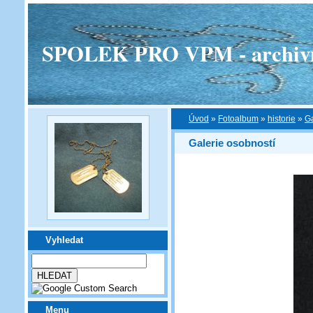
SPOLEK PRO VPM - archivní v
Úvod
»
Fotoalbum
»
historie
»
Ga
Galerie osobností
Vyhledat
Menu