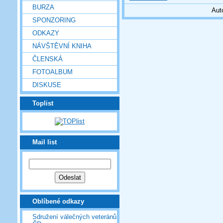
BURZA
Aut
SPONZORING
ODKAZY
NÁVŠTĚVNÍ KNIHA
ČLENSKÁ
FOTOALBUM
DISKUSE
Toplist
Mail list
Oblíbené odkazy
Sdružení válečných veteránů