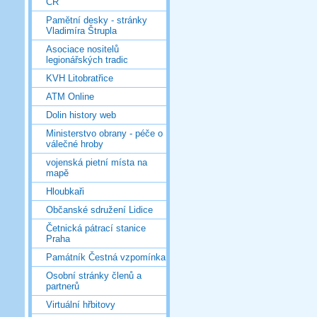
ČR
Pamětní desky - stránky
Vladimíra Štrupla
Asociace nositelů
legionářských tradic
KVH Litobratřice
ATM Online
Dolin history web
Ministerstvo obrany - péče o
válečné hroby
vojenská pietní místa na
mapě
Hloubkaři
Občanské sdružení Lidice
Četnická pátrací stanice
Praha
Památník Čestná vzpomínka
Osobní stránky členů a
partnerů
Virtuální hřbitovy