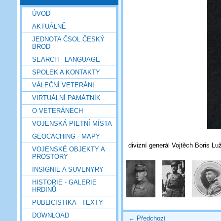
ÚVOD
AKTUÁLNĚ
JEDNOTA ČSOL ČESKÝ
BROD
SEARCH - LANGUAGE
SPOLEK A KONTAKTY
VÁLEČNÍ VETERÁNI
VIRTUÁLNÍ PAMÁTNÍK
O VETERÁNECH
VOJENSKÁ PIETNÍ MÍSTA
GEOCACHING - MAPY
divizní generál Vojtěch Boris Lu
VOJENSKÉ OBJEKTY A
PROSTORY
INSIGNIE A SUVENYRY
HISTORIE - GALERIE
HRDINŮ
PUBLICISTIKA - TEXTY
DOWNLOAD
← Předchozí