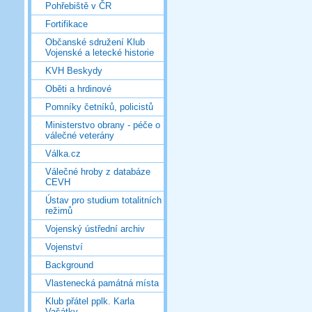
Pohřebiště v ČR
Fortifikace
Občanské sdružení Klub
Vojenské a letecké historie
KVH Beskydy
Oběti a hrdinové
Pomníky četníků, policistů
Ministerstvo obrany - péče o
válečné veterány
Válka.cz
Válečné hroby z databáze
CEVH
Ústav pro studium totalitních
režimů
Vojenský ústřední archiv
Vojenství
Background
Vlastenecká památná místa
Klub přátel pplk. Karla
Vašátky