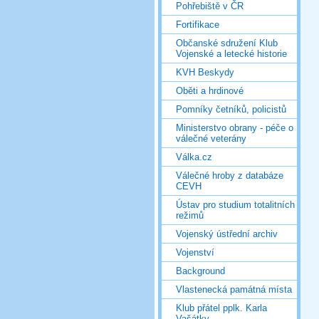
Pohřebiště v ČR
Fortifikace
Občanské sdružení Klub
Vojenské a letecké historie
KVH Beskydy
Oběti a hrdinové
Pomníky četníků, policistů
Ministerstvo obrany - péče o
válečné veterány
Válka.cz
Válečné hroby z databáze
CEVH
Ústav pro studium totalitních
režimů
Vojenský ústřední archiv
Vojenství
Background
Vlastenecká památná místa
Klub přátel pplk. Karla
Vašátky