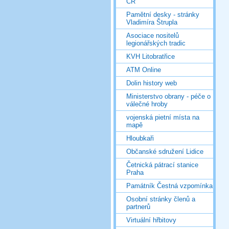
ČR
Pamětní desky - stránky
Vladimíra Štrupla
Asociace nositelů
legionářských tradic
KVH Litobratřice
ATM Online
Dolin history web
Ministerstvo obrany - péče o
válečné hroby
vojenská pietní místa na
mapě
Hloubkaři
Občanské sdružení Lidice
Četnická pátrací stanice
Praha
Památník Čestná vzpomínka
Osobní stránky členů a
partnerů
Virtuální hřbitovy