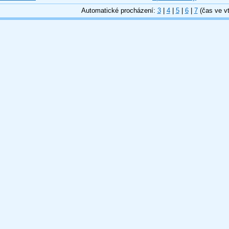
Automatické procházení:
3
|
4
|
5
|
6
|
7
(čas ve vt