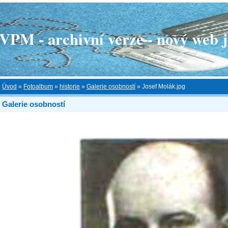
 - archivní verze - nový web je
Úvod
»
Fotoalbum
»
historie
»
Galerie osobností
»
Josef Molák.jpg
Galerie osobností