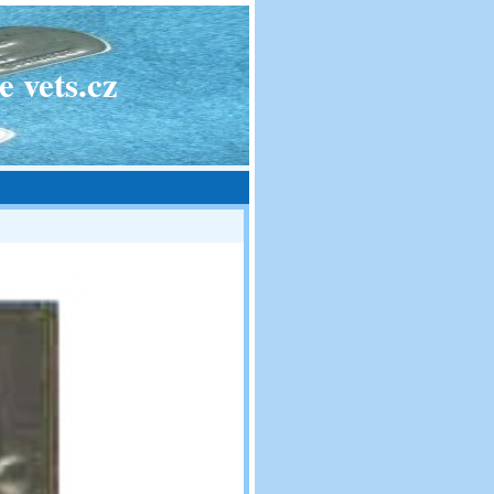
 vets.cz