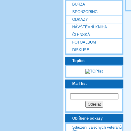
BURZA
SPONZORING
ODKAZY
NÁVŠTĚVNÍ KNIHA
ČLENSKÁ
FOTOALBUM
DISKUSE
Toplist
Mail list
Oblíbené odkazy
Sdružení válečných veteránů