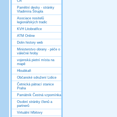
ČR
Pamětní desky - stránky
Vladimíra Štrupla
Asociace nositelů
legionářských tradic
KVH Litobratřice
ATM Online
Dolin history web
Ministerstvo obrany - péče o
válečné hroby
vojenská pietní místa na
mapě
Hloubkaři
Občanské sdružení Lidice
Četnická pátrací stanice
Praha
Památník Čestná vzpomínka
Osobní stránky členů a
partnerů
Virtuální hřbitovy