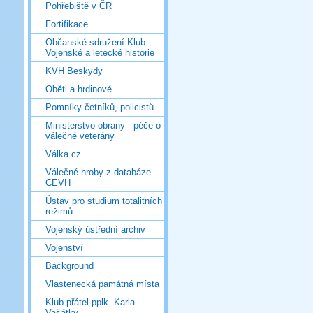
Pohřebiště v ČR
Fortifikace
Občanské sdružení Klub
Vojenské a letecké historie
KVH Beskydy
Oběti a hrdinové
Pomníky četníků, policistů
Ministerstvo obrany - péče o
válečné veterány
Válka.cz
Válečné hroby z databáze
CEVH
Ústav pro studium totalitních
režimů
Vojenský ústřední archiv
Vojenství
Background
Vlastenecká památná místa
Klub přátel pplk. Karla
Vašátky