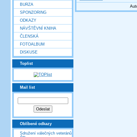
BURZA
Aut
SPONZORING
ODKAZY
NÁVŠTĚVNÍ KNIHA
ČLENSKÁ
FOTOALBUM
DISKUSE
Toplist
Mail list
Oblíbené odkazy
Sdružení válečných veteránů