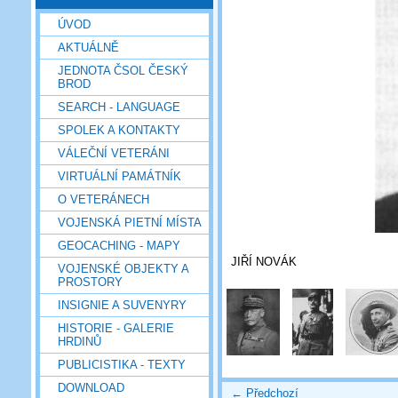
ÚVOD
AKTUÁLNĚ
JEDNOTA ČSOL ČESKÝ
BROD
SEARCH - LANGUAGE
SPOLEK A KONTAKTY
VÁLEČNÍ VETERÁNI
VIRTUÁLNÍ PAMÁTNÍK
O VETERÁNECH
VOJENSKÁ PIETNÍ MÍSTA
GEOCACHING - MAPY
JIŘÍ NOVÁK
VOJENSKÉ OBJEKTY A
PROSTORY
INSIGNIE A SUVENYRY
HISTORIE - GALERIE
HRDINŮ
PUBLICISTIKA - TEXTY
DOWNLOAD
← Předchozí