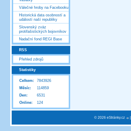
Válečné hroby na Facebooku
Historická data osobností a
událostí naší republiky
Slovenský zväz
protifašistických bojovníkov
Nadační fond REGI Base
RSS
Přehled zdrojů
Statistiky
Celkem:
7843926
Měsíc:
114859
Den:
6531
Online:
124
© 2026 eStránky.cz