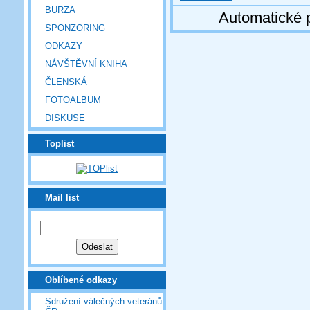
BURZA
Automatické 
SPONZORING
ODKAZY
NÁVŠTĚVNÍ KNIHA
ČLENSKÁ
FOTOALBUM
DISKUSE
Toplist
Mail list
Oblíbené odkazy
Sdružení válečných veteránů