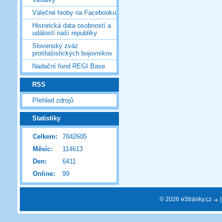
Válečné hroby na Facebooku
Historická data osobností a
událostí naší republiky
Slovenský zväz
protifašistických bojovníkov
Nadační fond REGI Base
RSS
Přehled zdrojů
Statistiky
Celkem:
7842605
Měsíc:
114613
Den:
6411
Online:
99
© 2026 eStránky.cz