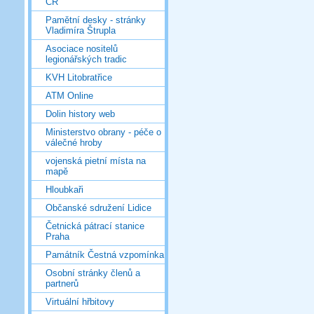
ČR
Pamětní desky - stránky
Vladimíra Štrupla
Asociace nositelů
legionářských tradic
KVH Litobratřice
ATM Online
Dolin history web
Ministerstvo obrany - péče o
válečné hroby
vojenská pietní místa na
mapě
Hloubkaři
Občanské sdružení Lidice
Četnická pátrací stanice
Praha
Památník Čestná vzpomínka
Osobní stránky členů a
partnerů
Virtuální hřbitovy