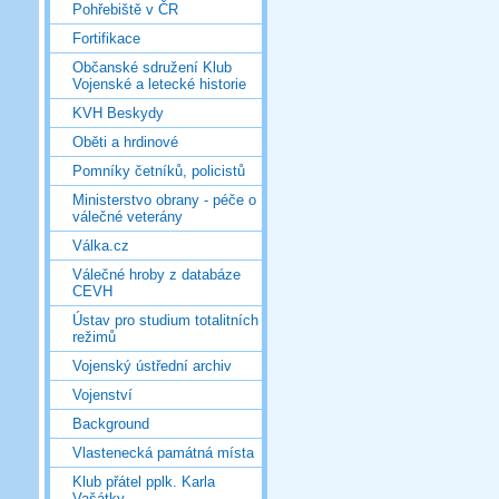
Pohřebiště v ČR
Fortifikace
Občanské sdružení Klub
Vojenské a letecké historie
KVH Beskydy
Oběti a hrdinové
Pomníky četníků, policistů
Ministerstvo obrany - péče o
válečné veterány
Válka.cz
Válečné hroby z databáze
CEVH
Ústav pro studium totalitních
režimů
Vojenský ústřední archiv
Vojenství
Background
Vlastenecká památná místa
Klub přátel pplk. Karla
Vašátky