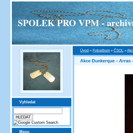
SPOLEK PRO VPM - archivní v
Úvod
»
Fotoalbum
»
ČSOL
»
Akc
Akce Dunkerque – Arras – Y
Vyhledat
Menu