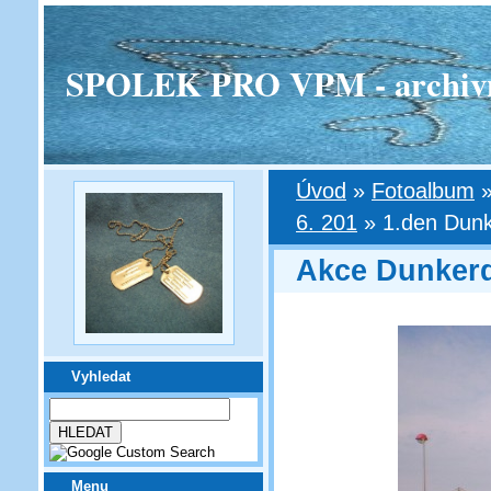
SPOLEK PRO VPM - archivní v
Úvod
»
Fotoalbum
6. 201
»
1.den Dunk
Akce Dunkerqu
Vyhledat
Menu