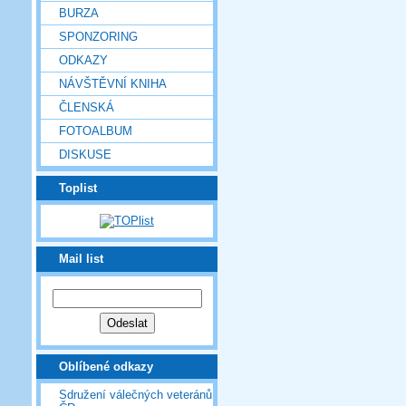
BURZA
SPONZORING
ODKAZY
NÁVŠTĚVNÍ KNIHA
ČLENSKÁ
FOTOALBUM
DISKUSE
Toplist
Mail list
Oblíbené odkazy
Sdružení válečných veteránů