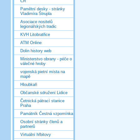
ČR
Pamětní desky - stránky
Vladimíra Štrupla
Asociace nositelů
legionářských tradic
KVH Litobratřice
ATM Online
Dolin history web
Ministerstvo obrany - péče o
válečné hroby
vojenská pietní místa na
mapě
Hloubkaři
Občanské sdružení Lidice
Četnická pátrací stanice
Praha
Památník Čestná vzpomínka
Osobní stránky členů a
partnerů
Virtuální hřbitovy