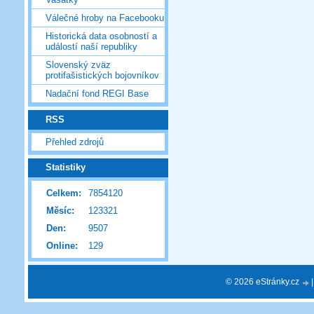
Válečné hroby na Facebooku
Historická data osobností a
událostí naší republiky
Slovenský zväz
protifašistických bojovníkov
Nadační fond REGI Base
RSS
Přehled zdrojů
Statistiky
Celkem:
7854120
Měsíc:
123321
Den:
9507
Online:
129
© 2026 eStránky.cz