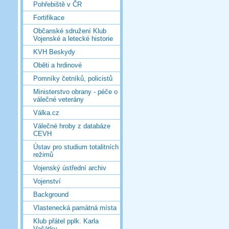
Pohřebiště v ČR
Fortifikace
Občanské sdružení Klub
Vojenské a letecké historie
KVH Beskydy
Oběti a hrdinové
Pomníky četníků, policistů
Ministerstvo obrany - péče o
válečné veterány
Válka.cz
Válečné hroby z databáze
CEVH
Ústav pro studium totalitních
režimů
Vojenský ústřední archiv
Vojenství
Background
Vlastenecká památná místa
Klub přátel pplk. Karla
Vašátky