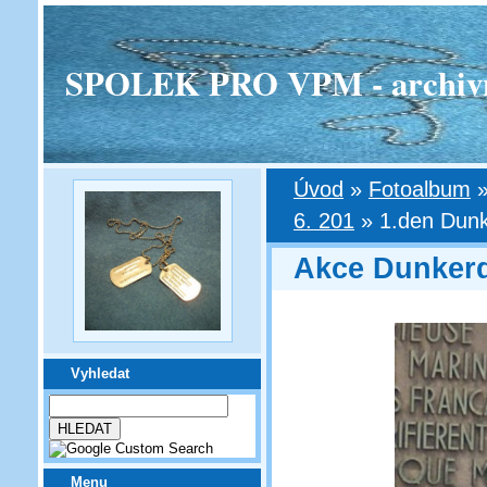
SPOLEK PRO VPM - archivní v
Úvod
»
Fotoalbum
6. 201
»
1.den Dunk
Akce Dunkerqu
Vyhledat
Menu