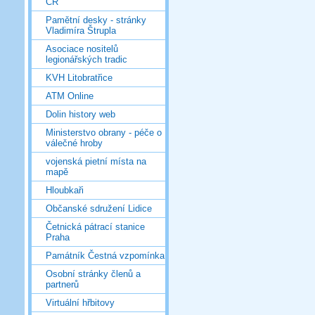
ČR
Pamětní desky - stránky
Vladimíra Štrupla
Asociace nositelů
legionářských tradic
KVH Litobratřice
ATM Online
Dolin history web
Ministerstvo obrany - péče o
válečné hroby
vojenská pietní místa na
mapě
Hloubkaři
Občanské sdružení Lidice
Četnická pátrací stanice
Praha
Památník Čestná vzpomínka
Osobní stránky členů a
partnerů
Virtuální hřbitovy