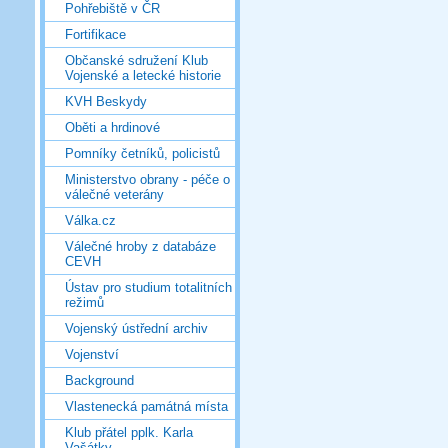
Pohřebiště v ČR
Fortifikace
Občanské sdružení Klub
Vojenské a letecké historie
KVH Beskydy
Oběti a hrdinové
Pomníky četníků, policistů
Ministerstvo obrany - péče o
válečné veterány
Válka.cz
Válečné hroby z databáze
CEVH
Ústav pro studium totalitních
režimů
Vojenský ústřední archiv
Vojenství
Background
Vlastenecká památná místa
Klub přátel pplk. Karla
Vašátky