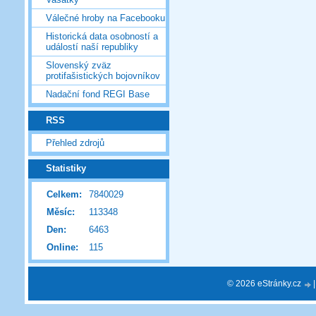
Válečné hroby na Facebooku
Historická data osobností a
událostí naší republiky
Slovenský zväz
protifašistických bojovníkov
Nadační fond REGI Base
RSS
Přehled zdrojů
Statistiky
Celkem:
7840029
Měsíc:
113348
Den:
6463
Online:
115
© 2026 eStránky.cz