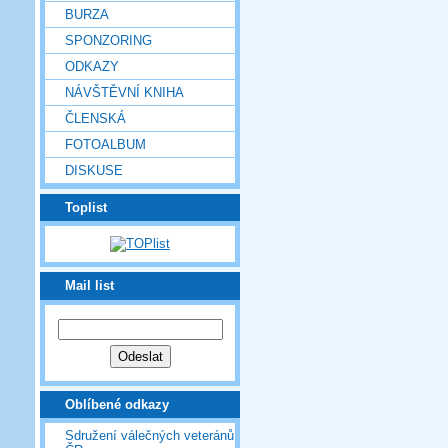
BURZA
SPONZORING
ODKAZY
NÁVŠTĚVNÍ KNIHA
ČLENSKÁ
FOTOALBUM
DISKUSE
Toplist
Mail list
Oblíbené odkazy
Sdružení válečných veteránů