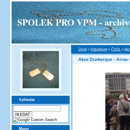
SPOLEK PRO VPM - archivní v
Úvod
»
Fotoalbum
»
ČSOL
»
Akc
Akce Dunkerque – Arras – Y
Vyhledat
Menu