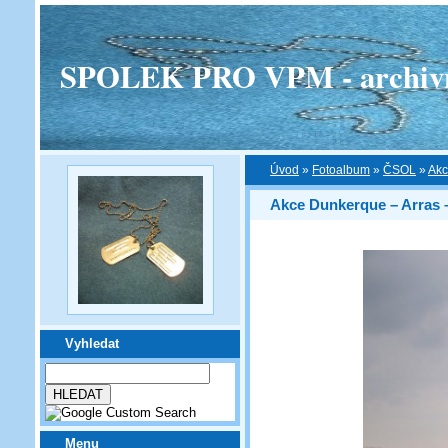
SPOLEK PRO VPM - archivní v
Úvod
»
Fotoalbum
»
ČSOL
»
Akc
Akce Dunkerque – Arras – Y
Vyhledat
Menu