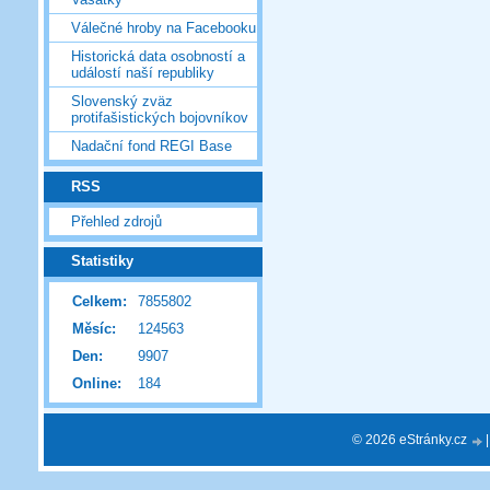
Válečné hroby na Facebooku
Historická data osobností a
událostí naší republiky
Slovenský zväz
protifašistických bojovníkov
Nadační fond REGI Base
RSS
Přehled zdrojů
Statistiky
Celkem:
7855802
Měsíc:
124563
Den:
9907
Online:
184
© 2026 eStránky.cz