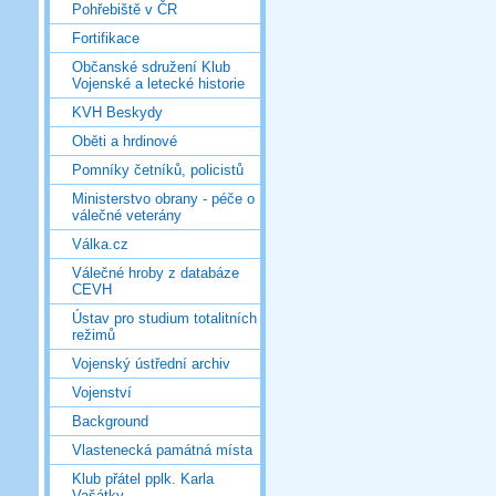
Pohřebiště v ČR
Fortifikace
Občanské sdružení Klub
Vojenské a letecké historie
KVH Beskydy
Oběti a hrdinové
Pomníky četníků, policistů
Ministerstvo obrany - péče o
válečné veterány
Válka.cz
Válečné hroby z databáze
CEVH
Ústav pro studium totalitních
režimů
Vojenský ústřední archiv
Vojenství
Background
Vlastenecká památná místa
Klub přátel pplk. Karla
Vašátky