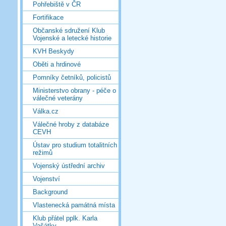
Pohřebiště v ČR
Fortifikace
Občanské sdružení Klub
Vojenské a letecké historie
KVH Beskydy
Oběti a hrdinové
Pomníky četníků, policistů
Ministerstvo obrany - péče o
válečné veterány
Válka.cz
Válečné hroby z databáze
CEVH
Ústav pro studium totalitních
režimů
Vojenský ústřední archiv
Vojenství
Background
Vlastenecká památná místa
Klub přátel pplk. Karla
Vašátky