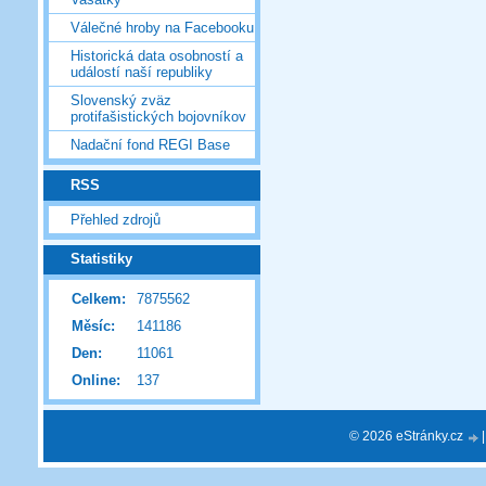
Válečné hroby na Facebooku
Historická data osobností a
událostí naší republiky
Slovenský zväz
protifašistických bojovníkov
Nadační fond REGI Base
RSS
Přehled zdrojů
Statistiky
Celkem:
7875562
Měsíc:
141186
Den:
11061
Online:
137
© 2026 eStránky.cz