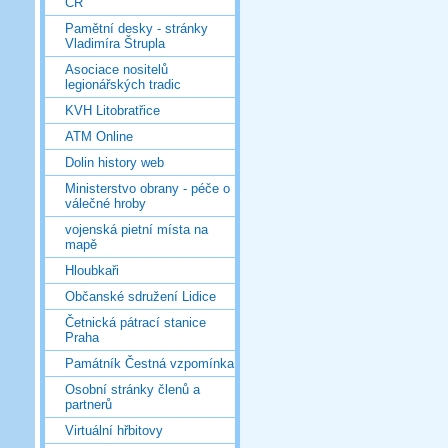
ČR
Pamětní desky - stránky
Vladimíra Štrupla
Asociace nositelů
legionářských tradic
KVH Litobratřice
ATM Online
Dolin history web
Ministerstvo obrany - péče o
válečné hroby
vojenská pietní místa na
mapě
Hloubkaři
Občanské sdružení Lidice
Četnická pátrací stanice
Praha
Památník Čestná vzpomínka
Osobní stránky členů a
partnerů
Virtuální hřbitovy