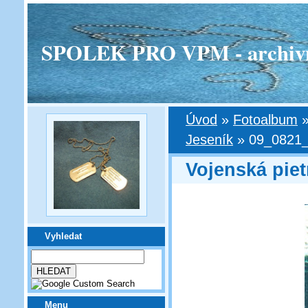
SPOLEK PRO VPM - archivní v
Úvod
»
Fotoalbum
Jeseník
»
09_0821_
Vojenská piet
Vyhledat
Menu