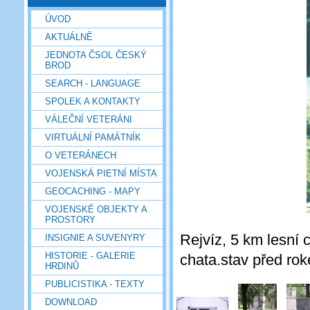
ÚVOD
AKTUÁLNĚ
JEDNOTA ČSOL ČESKÝ
BROD
SEARCH - LANGUAGE
SPOLEK A KONTAKTY
VÁLEČNÍ VETERÁNI
VIRTUÁLNÍ PAMÁTNÍK
O VETERÁNECH
VOJENSKÁ PIETNÍ MÍSTA
GEOCACHING - MAPY
VOJENSKÉ OBJEKTY A
PROSTORY
Rejvíz, 5 km lesní
INSIGNIE A SUVENYRY
HISTORIE - GALERIE
chata.stav před rok
HRDINŮ
PUBLICISTIKA - TEXTY
DOWNLOAD