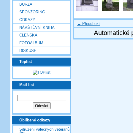
BURZA
SPONZORING
ODKAZY
← Předchozí
NÁVŠTĚVNÍ KNIHA
Automatické 
ČLENSKÁ
FOTOALBUM
DISKUSE
Toplist
Mail list
Oblíbené odkazy
Sdružení válečných veteránů