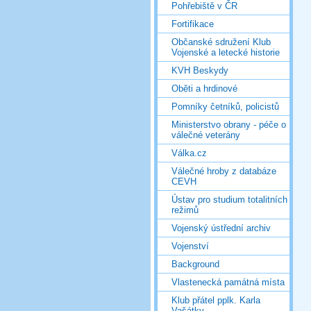
Pohřebiště v ČR
Fortifikace
Občanské sdružení Klub
Vojenské a letecké historie
KVH Beskydy
Oběti a hrdinové
Pomníky četníků, policistů
Ministerstvo obrany - péče o
válečné veterány
Válka.cz
Válečné hroby z databáze
CEVH
Ústav pro studium totalitních
režimů
Vojenský ústřední archiv
Vojenství
Background
Vlastenecká památná místa
Klub přátel pplk. Karla
Vašátky