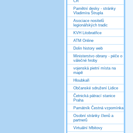
ČR
Pamětní desky - stránky
Vladimíra Štrupla
Asociace nositelů
legionářských tradic
KVH Litobratřice
ATM Online
Dolin history web
Ministerstvo obrany - péče o
válečné hroby
vojenská pietní místa na
mapě
Hloubkaři
Občanské sdružení Lidice
Četnická pátrací stanice
Praha
Památník Čestná vzpomínka
Osobní stránky členů a
partnerů
Virtuální hřbitovy