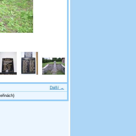
Další →
eřinách)