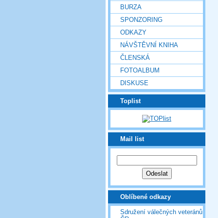
BURZA
SPONZORING
ODKAZY
NÁVŠTĚVNÍ KNIHA
ČLENSKÁ
FOTOALBUM
DISKUSE
Toplist
Mail list
Oblíbené odkazy
Sdružení válečných veteránů