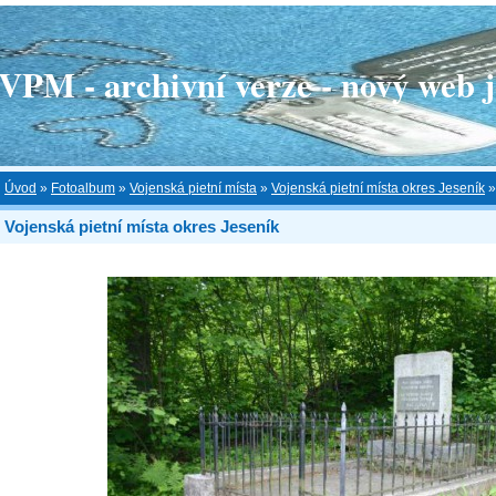
 - archivní verze - nový web je
Úvod
»
Fotoalbum
»
Vojenská pietní místa
»
Vojenská pietní místa okres Jeseník
Vojenská pietní místa okres Jeseník