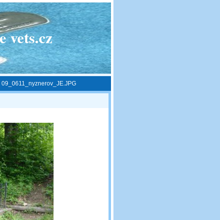
 vets.cz
»
09_0611_nyznerov_JE.JPG