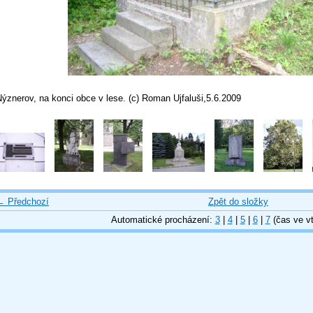
ýznerov, na konci obce v lese. (c) Roman Ujfaluši,5.6.2009
← Předchozí
Zpět do složky
Automatické procházení:
3
|
4
|
5
|
6
|
7
(čas ve vt