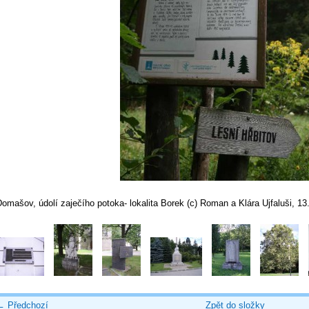
omašov, údolí zaječího potoka- lokalita Borek (c) Roman a Klára Ujfaluši, 13
← Předchozí
Zpět do složky