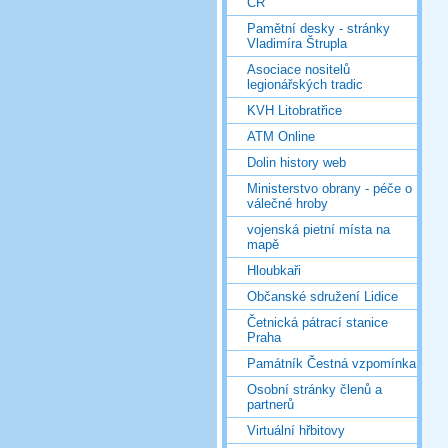
ČR
Pamětní desky - stránky
Vladimíra Štrupla
Asociace nositelů
legionářských tradic
KVH Litobratřice
ATM Online
Dolin history web
Ministerstvo obrany - péče o
válečné hroby
vojenská pietní místa na
mapě
Hloubkaři
Občanské sdružení Lidice
Četnická pátrací stanice
Praha
Památník Čestná vzpomínka
Osobní stránky členů a
partnerů
Virtuální hřbitovy