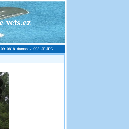
 vets.cz
»
09_0818_domasov_003_JE.JPG