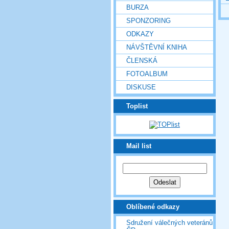
BURZA
SPONZORING
ODKAZY
NÁVŠTĚVNÍ KNIHA
ČLENSKÁ
FOTOALBUM
DISKUSE
Toplist
Mail list
Oblíbené odkazy
Sdružení válečných veteránů