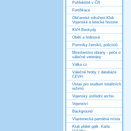
Pohřebiště v ČR
Fortifikace
Občanské sdružení Klub
Vojenské a letecké historie
KVH Beskydy
Oběti a hrdinové
Pomníky četníků, policistů
Ministerstvo obrany - péče o
válečné veterány
Válka.cz
Válečné hroby z databáze
CEVH
Ústav pro studium totalitních
režimů
Vojenský ústřední archiv
Vojenství
Background
Vlastenecká památná místa
Klub přátel pplk. Karla
Vašátky