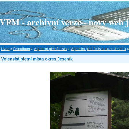
 - archivní verze - nový web je
Úvod
»
Fotoalbum
»
Vojenská pietní místa
»
Vojenská pietní místa okres Jeseník
Vojenská pietní místa okres Jeseník