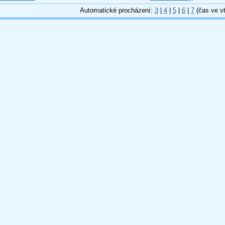
Automatické procházení:
3
|
4
|
5
|
6
|
7
(čas ve vt