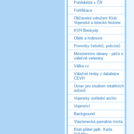
Pohřebiště v ČR
Fortifikace
Občanské sdružení Klub
Vojenské a letecké historie
KVH Beskydy
Oběti a hrdinové
Pomníky četníků, policistů
Ministerstvo obrany - péče o
válečné veterány
Válka.cz
Válečné hroby z databáze
CEVH
Ústav pro studium totalitních
režimů
Vojenský ústřední archiv
Vojenství
Background
Vlastenecká památná místa
Klub přátel pplk. Karla
Vašátky