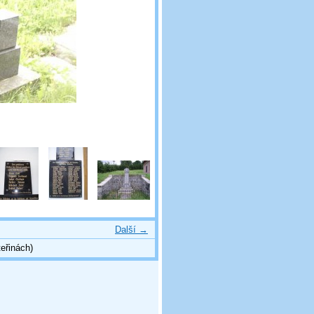
Další →
eřinách)