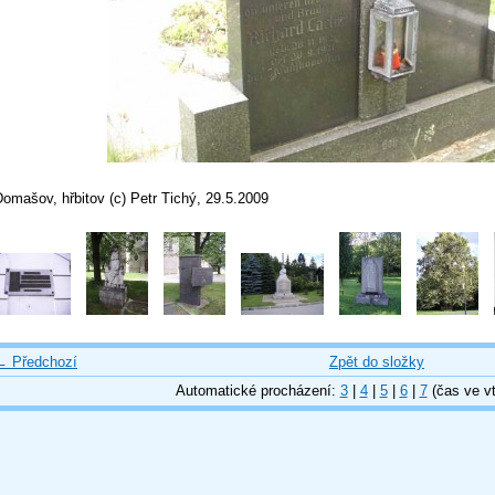
omašov, hřbitov (c) Petr Tichý, 29.5.2009
← Předchozí
Zpět do složky
Automatické procházení:
3
|
4
|
5
|
6
|
7
(čas ve vt