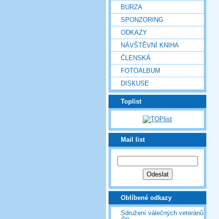
BURZA
SPONZORING
ODKAZY
NÁVŠTĚVNÍ KNIHA
ČLENSKÁ
FOTOALBUM
DISKUSE
Toplist
Mail list
Oblíbené odkazy
Sdružení válečných veteránů