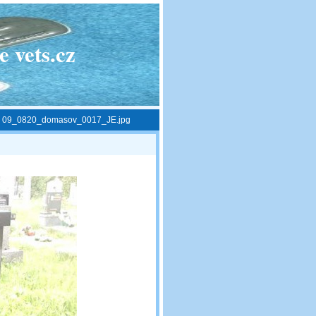
 vets.cz
»
09_0820_domasov_0017_JE.jpg