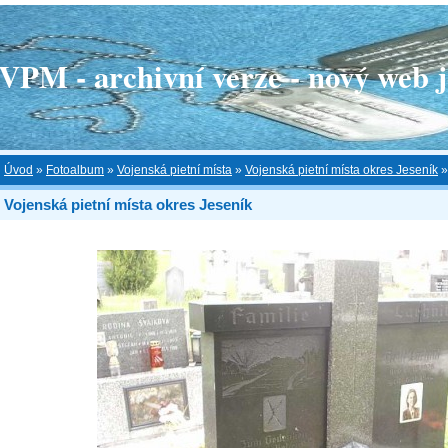
 - archivní verze - nový web je
Úvod
»
Fotoalbum
»
Vojenská pietní místa
»
Vojenská pietní místa okres Jeseník
Vojenská pietní místa okres Jeseník