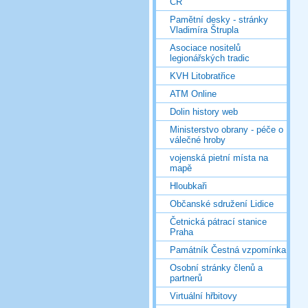
ČR
Pamětní desky - stránky
Vladimíra Štrupla
Asociace nositelů
legionářských tradic
KVH Litobratřice
ATM Online
Dolin history web
Ministerstvo obrany - péče o
válečné hroby
vojenská pietní místa na
mapě
Hloubkaři
Občanské sdružení Lidice
Četnická pátrací stanice
Praha
Památník Čestná vzpomínka
Osobní stránky členů a
partnerů
Virtuální hřbitovy