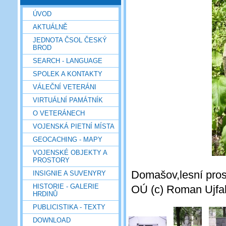
ÚVOD
AKTUÁLNĚ
JEDNOTA ČSOL ČESKÝ
BROD
SEARCH - LANGUAGE
SPOLEK A KONTAKTY
VÁLEČNÍ VETERÁNI
VIRTUÁLNÍ PAMÁTNÍK
O VETERÁNECH
VOJENSKÁ PIETNÍ MÍSTA
GEOCACHING - MAPY
VOJENSKÉ OBJEKTY A
PROSTORY
Domašov,lesní pros
INSIGNIE A SUVENYRY
HISTORIE - GALERIE
OÚ (c) Roman Ujfal
HRDINŮ
PUBLICISTIKA - TEXTY
DOWNLOAD