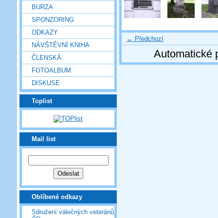
BURZA
SPONZORING
ODKAZY
← Předchozí
NÁVŠTĚVNÍ KNIHA
Automatické 
ČLENSKÁ
FOTOALBUM
DISKUSE
Toplist
Mail list
Oblíbené odkazy
Sdružení válečných veteránů