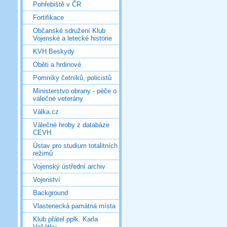
Pohřebiště v ČR
Fortifikace
Občanské sdružení Klub
Vojenské a letecké historie
KVH Beskydy
Oběti a hrdinové
Pomníky četníků, policistů
Ministerstvo obrany - péče o
válečné veterány
Válka.cz
Válečné hroby z databáze
CEVH
Ústav pro studium totalitních
režimů
Vojenský ústřední archiv
Vojenství
Background
Vlastenecká památná místa
Klub přátel pplk. Karla
Vašátky