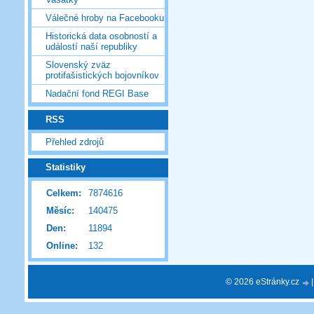
Válečné hroby na Facebooku
Historická data osobností a
událostí naší republiky
Slovenský zväz
protifašistických bojovníkov
Nadační fond REGI Base
RSS
Přehled zdrojů
Statistiky
Celkem:
7874616
Měsíc:
140475
Den:
11894
Online:
132
© 2026 eStránky.cz