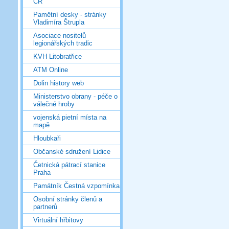
ČR
Pamětní desky - stránky
Vladimíra Štrupla
Asociace nositelů
legionářských tradic
KVH Litobratřice
ATM Online
Dolin history web
Ministerstvo obrany - péče o
válečné hroby
vojenská pietní místa na
mapě
Hloubkaři
Občanské sdružení Lidice
Četnická pátrací stanice
Praha
Památník Čestná vzpomínka
Osobní stránky členů a
partnerů
Virtuální hřbitovy