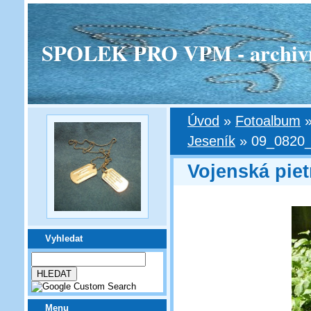
SPOLEK PRO VPM - archivní v
Úvod
»
Fotoalbum
Jeseník
»
09_0820_
Vojenská piet
Vyhledat
Menu