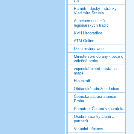
ČR
Pamětní desky - stránky
Vladimíra Štrupla
Asociace nositelů
legionářských tradic
KVH Litobratřice
ATM Online
Dolin history web
Ministerstvo obrany - péče o
válečné hroby
vojenská pietní místa na
mapě
Hloubkaři
Občanské sdružení Lidice
Četnická pátrací stanice
Praha
Památník Čestná vzpomínka
Osobní stránky členů a
partnerů
Virtuální hřbitovy