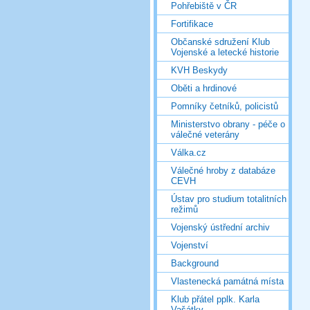
Pohřebiště v ČR
Fortifikace
Občanské sdružení Klub
Vojenské a letecké historie
KVH Beskydy
Oběti a hrdinové
Pomníky četníků, policistů
Ministerstvo obrany - péče o
válečné veterány
Válka.cz
Válečné hroby z databáze
CEVH
Ústav pro studium totalitních
režimů
Vojenský ústřední archiv
Vojenství
Background
Vlastenecká památná místa
Klub přátel pplk. Karla
Vašátky