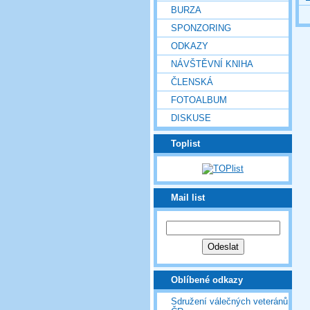
BURZA
SPONZORING
ODKAZY
NÁVŠTĚVNÍ KNIHA
ČLENSKÁ
FOTOALBUM
DISKUSE
Toplist
Mail list
Oblíbené odkazy
Sdružení válečných veteránů