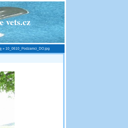
 vets.cz
ce
»
10_0610_Podzamci_DO.jpg