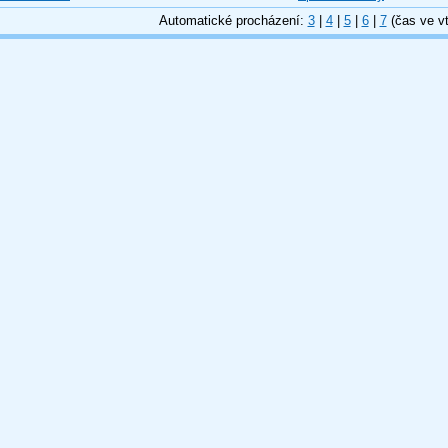
Automatické procházení:
3
|
4
|
5
|
6
|
7
(čas ve vt