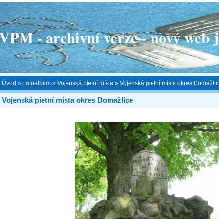
 - archivní verze - nový web je
Úvod
»
Fotoalbum
»
Vojenská pietní místa
»
Vojenská pietní místa okres Domažli
Vojenská pietní místa okres Domažlice