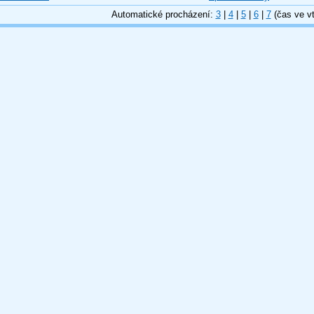
Automatické procházení:
3
|
4
|
5
|
6
|
7
(čas ve vt