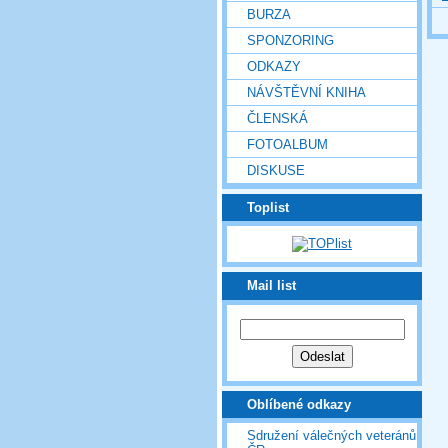
BURZA
SPONZORING
ODKAZY
NÁVŠTĚVNÍ KNIHA
ČLENSKÁ
FOTOALBUM
DISKUSE
Toplist
Mail list
Oblíbené odkazy
Sdružení válečných veteránů