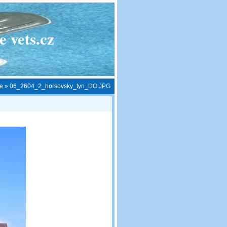
 vets.cz
ce
»
06_2604_2_horsovsky_tyn_DO.JPG