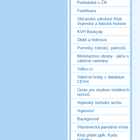
Pohřebiště v ČR
Fortifikace
Občanské sdružení Klub
Vojenské a letecké historie
KVH Beskydy
Oběti a hrdinové
Pomníky četníků, policistů
Ministerstvo obrany - péče o
válečné veterány
Válka.cz
Válečné hroby z databáze
CEVH
Ústav pro studium totalitních
režimů
Vojenský ústřední archiv
Vojenství
Background
Vlastenecká památná místa
Klub přátel pplk. Karla
Vašátky