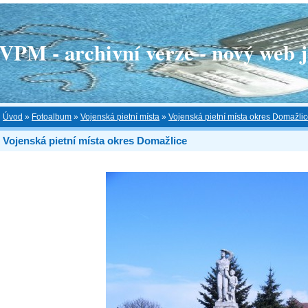
 - archivní verze - nový web je
Úvod
»
Fotoalbum
»
Vojenská pietní místa
»
Vojenská pietní místa okres Domažli
Vojenská pietní místa okres Domažlice