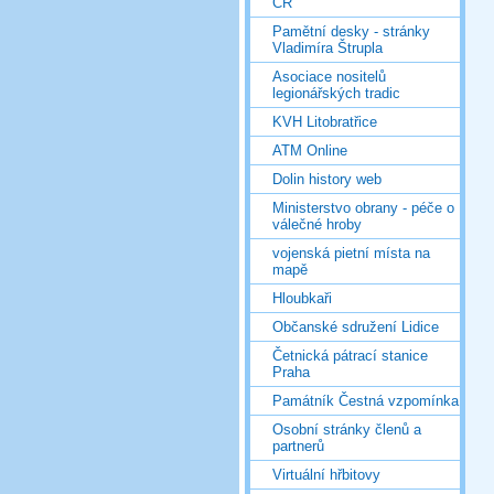
ČR
Pamětní desky - stránky
Vladimíra Štrupla
Asociace nositelů
legionářských tradic
KVH Litobratřice
ATM Online
Dolin history web
Ministerstvo obrany - péče o
válečné hroby
vojenská pietní místa na
mapě
Hloubkaři
Občanské sdružení Lidice
Četnická pátrací stanice
Praha
Památník Čestná vzpomínka
Osobní stránky členů a
partnerů
Virtuální hřbitovy