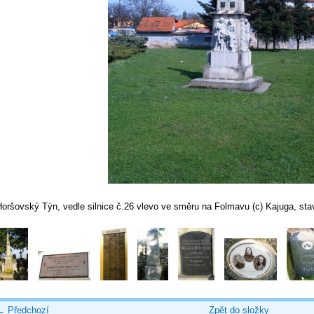
Horšovský Týn, vedle silnice č.26 vlevo ve směru na Folmavu (c) Kajuga, sta
← Předchozí
Zpět do složky