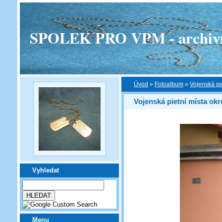
SPOLEK PRO VPM - archivní v
Úvod
»
Fotoalbum
»
Vojenská pi
Vojenská pietní místa ok
Vyhledat
Menu