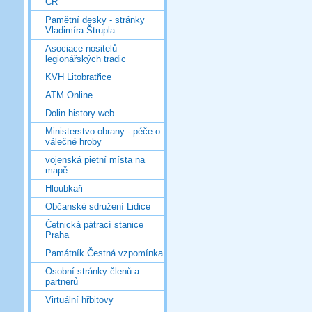
ČR
Pamětní desky - stránky
Vladimíra Štrupla
Asociace nositelů
legionářských tradic
KVH Litobratřice
ATM Online
Dolin history web
Ministerstvo obrany - péče o
válečné hroby
vojenská pietní místa na
mapě
Hloubkaři
Občanské sdružení Lidice
Četnická pátrací stanice
Praha
Památník Čestná vzpomínka
Osobní stránky členů a
partnerů
Virtuální hřbitovy