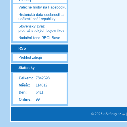
Válečné hroby na Facebooku
Historická data osobností a
událostí naší republiky
Slovenský zväz
protifašistických bojovníkov
Nadační fond REGI Base
RSS
Přehled zdrojů
Statistiky
Celkem:
7842598
Měsíc:
114612
Den:
6411
Online:
99
© 2026 eStránky.cz