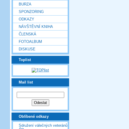
BURZA
SPONZORING
ODKAZY
NÁVŠTĚVNÍ KNIHA
ČLENSKÁ
FOTOALBUM
DISKUSE
Toplist
Mail list
Oblíbené odkazy
Sdružení válečných veteránů