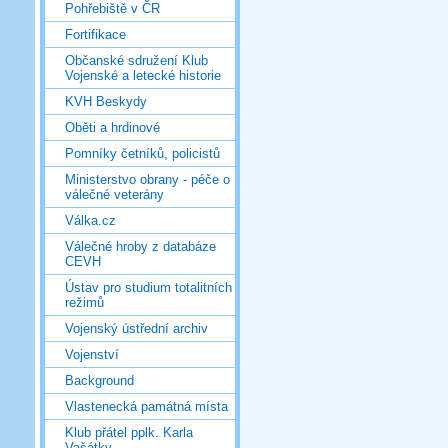
Pohřebiště v ČR
Fortifikace
Občanské sdružení Klub
Vojenské a letecké historie
KVH Beskydy
Oběti a hrdinové
Pomníky četníků, policistů
Ministerstvo obrany - péče o
válečné veterány
Válka.cz
Válečné hroby z databáze
CEVH
Ústav pro studium totalitních
režimů
Vojenský ústřední archiv
Vojenství
Background
Vlastenecká památná místa
Klub přátel pplk. Karla
Vašátky