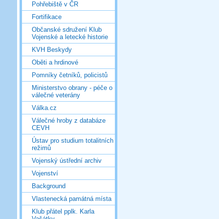
Pohřebiště v ČR
Fortifikace
Občanské sdružení Klub
Vojenské a letecké historie
KVH Beskydy
Oběti a hrdinové
Pomníky četníků, policistů
Ministerstvo obrany - péče o
válečné veterány
Válka.cz
Válečné hroby z databáze
CEVH
Ústav pro studium totalitních
režimů
Vojenský ústřední archiv
Vojenství
Background
Vlastenecká památná místa
Klub přátel pplk. Karla
Vašátky