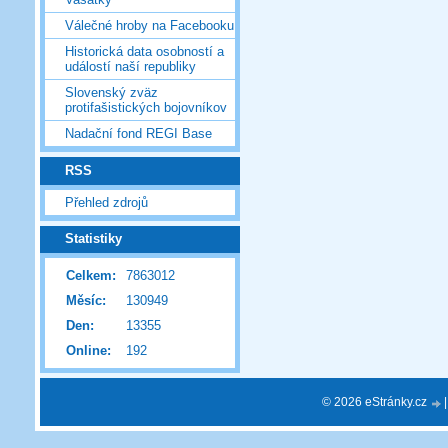
Válečné hroby na Facebooku
Historická data osobností a
událostí naší republiky
Slovenský zväz
protifašistických bojovníkov
Nadační fond REGI Base
RSS
Přehled zdrojů
Statistiky
Celkem:
7863012
Měsíc:
130949
Den:
13355
Online:
192
© 2026 eStránky.cz