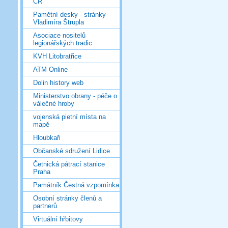
ČR
Pamětní desky - stránky
Vladimíra Štrupla
Asociace nositelů
legionářských tradic
KVH Litobratřice
ATM Online
Dolin history web
Ministerstvo obrany - péče o
válečné hroby
vojenská pietní místa na
mapě
Hloubkaři
Občanské sdružení Lidice
Četnická pátrací stanice
Praha
Památník Čestná vzpomínka
Osobní stránky členů a
partnerů
Virtuální hřbitovy