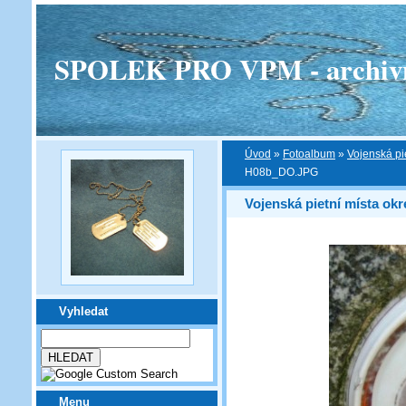
SPOLEK PRO VPM - archivní v
Úvod
»
Fotoalbum
»
Vojenská pi
H08b_DO.JPG
Vojenská pietní místa ok
Vyhledat
Menu