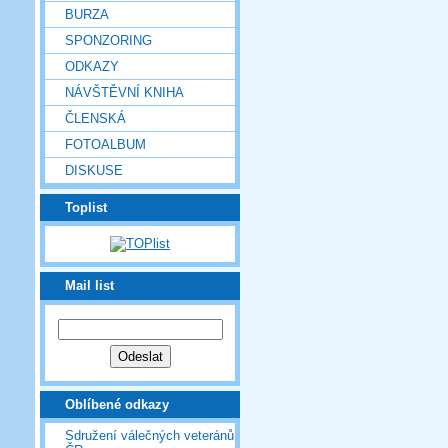
BURZA
SPONZORING
ODKAZY
NÁVŠTĚVNÍ KNIHA
ČLENSKÁ
FOTOALBUM
DISKUSE
Toplist
Mail list
Oblíbené odkazy
Sdružení válečných veteránů