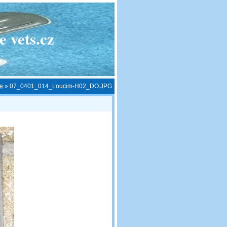
 vets.cz
ce
»
07_0401_014_Loucim-H02_DO.JPG