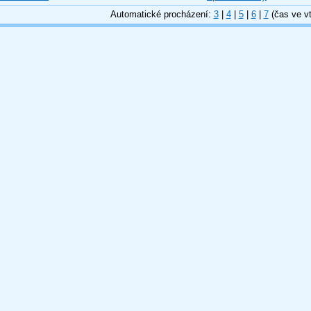
Automatické procházení:
3
|
4
|
5
|
6
|
7
(čas ve vt