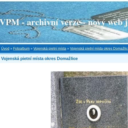
 - archivní verze - nový web je
Úvod
»
Fotoalbum
»
Vojenská pietní místa
»
Vojenská pietní místa okres Domažli
Vojenská pietní místa okres Domažlice