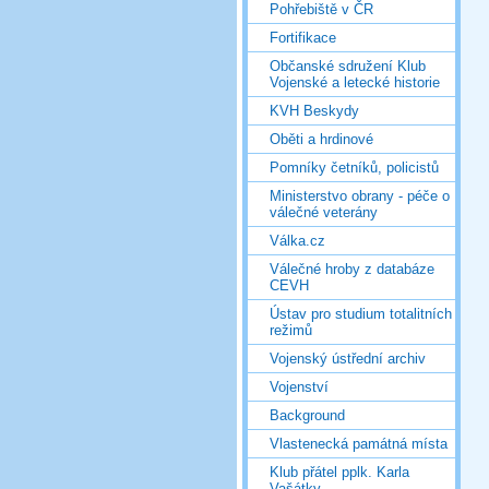
Pohřebiště v ČR
Fortifikace
Občanské sdružení Klub
Vojenské a letecké historie
KVH Beskydy
Oběti a hrdinové
Pomníky četníků, policistů
Ministerstvo obrany - péče o
válečné veterány
Válka.cz
Válečné hroby z databáze
CEVH
Ústav pro studium totalitních
režimů
Vojenský ústřední archiv
Vojenství
Background
Vlastenecká památná místa
Klub přátel pplk. Karla
Vašátky