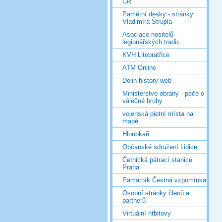
ČR
Pamětní desky - stránky
Vladimíra Štrupla
Asociace nositelů
legionářských tradic
KVH Litobratřice
ATM Online
Dolin history web
Ministerstvo obrany - péče o
válečné hroby
vojenská pietní místa na
mapě
Hloubkaři
Občanské sdružení Lidice
Četnická pátrací stanice
Praha
Památník Čestná vzpomínka
Osobní stránky členů a
partnerů
Virtuální hřbitovy