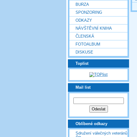
BURZA
SPONZORING
ODKAZY
NÁVŠTĚVNÍ KNIHA
ČLENSKÁ
FOTOALBUM
DISKUSE
Toplist
Mail list
Oblíbené odkazy
Sdružení válečných veteránů