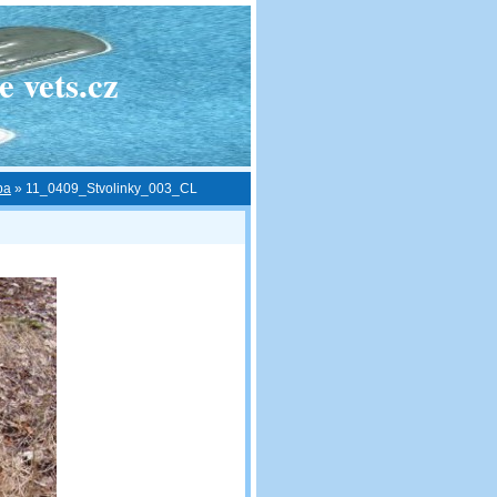
 vets.cz
pa
»
11_0409_Stvolinky_003_CL