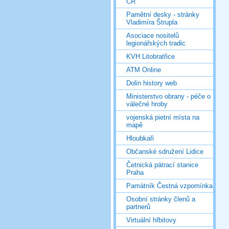
ČR
Pamětní desky - stránky
Vladimíra Štrupla
Asociace nositelů
legionářských tradic
KVH Litobratřice
ATM Online
Dolin history web
Ministerstvo obrany - péče o
válečné hroby
vojenská pietní místa na
mapě
Hloubkaři
Občanské sdružení Lidice
Četnická pátrací stanice
Praha
Památník Čestná vzpomínka
Osobní stránky členů a
partnerů
Virtuální hřbitovy