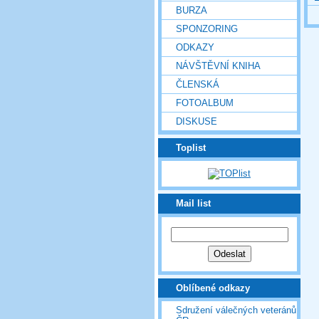
BURZA
SPONZORING
ODKAZY
NÁVŠTĚVNÍ KNIHA
ČLENSKÁ
FOTOALBUM
DISKUSE
Toplist
Mail list
Oblíbené odkazy
Sdružení válečných veteránů