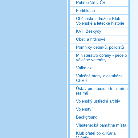
Pohřebiště v ČR
Fortifikace
Občanské sdružení Klub
Vojenské a letecké historie
KVH Beskydy
Oběti a hrdinové
Pomníky četníků, policistů
Ministerstvo obrany - péče o
válečné veterány
Válka.cz
Válečné hroby z databáze
CEVH
Ústav pro studium totalitních
režimů
Vojenský ústřední archiv
Vojenství
Background
Vlastenecká památná místa
Klub přátel pplk. Karla
Vašátky