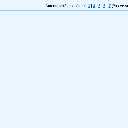
Automatické procházení:
3
|
4
|
5
|
6
|
7
(čas ve vt