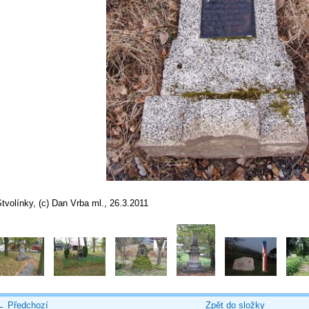
tvolínky, (c) Dan Vrba ml., 26.3.2011
← Předchozí
Zpět do složky