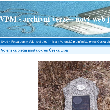
 - archivní verze - nový web je
Úvod
»
Fotoalbum
»
Vojenská pietní místa
»
Vojenská pietní místa okres Česká Lí
Vojenská pietní místa okres Česká Lípa