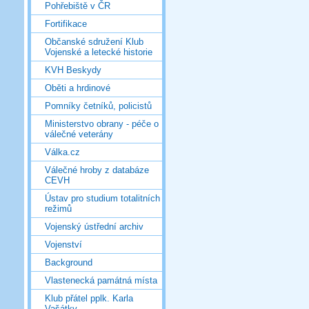
Pohřebiště v ČR
Fortifikace
Občanské sdružení Klub
Vojenské a letecké historie
KVH Beskydy
Oběti a hrdinové
Pomníky četníků, policistů
Ministerstvo obrany - péče o
válečné veterány
Válka.cz
Válečné hroby z databáze
CEVH
Ústav pro studium totalitních
režimů
Vojenský ústřední archiv
Vojenství
Background
Vlastenecká památná místa
Klub přátel pplk. Karla
Vašátky