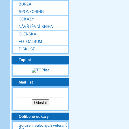
BURZA
SPONZORING
ODKAZY
NÁVŠTĚVNÍ KNIHA
ČLENSKÁ
FOTOALBUM
DISKUSE
Toplist
Mail list
Oblíbené odkazy
Sdružení válečných veteránů