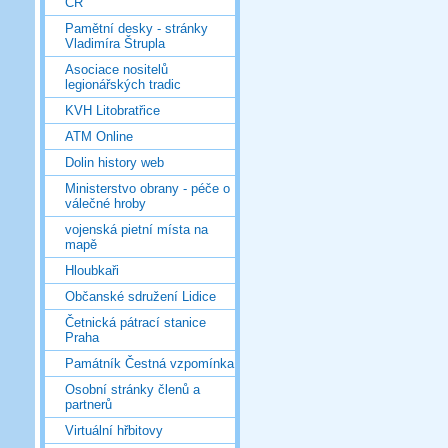
ČR
Pamětní desky - stránky
Vladimíra Štrupla
Asociace nositelů
legionářských tradic
KVH Litobratřice
ATM Online
Dolin history web
Ministerstvo obrany - péče o
válečné hroby
vojenská pietní místa na
mapě
Hloubkaři
Občanské sdružení Lidice
Četnická pátrací stanice
Praha
Památník Čestná vzpomínka
Osobní stránky členů a
partnerů
Virtuální hřbitovy