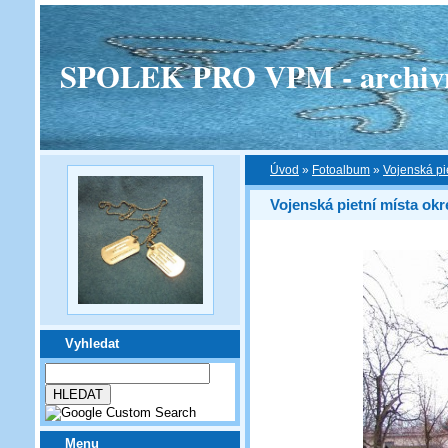
SPOLEK PRO VPM - archivní v
Úvod
»
Fotoalbum
»
Vojenská pi
Vojenská pietní místa ok
Vyhledat
Menu