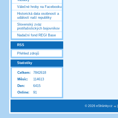
Válečné hroby na Facebooku
Historická data osobností a
událostí naší republiky
Slovenský zväz
protifašistických bojovníkov
Nadační fond REGI Base
RSS
Přehled zdrojů
Statistiky
Celkem:
7842618
Měsíc:
114613
Den:
6415
Online:
91
© 2026 eStránky.cz