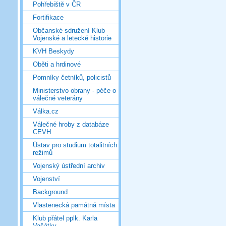
Pohřebiště v ČR
Fortifikace
Občanské sdružení Klub
Vojenské a letecké historie
KVH Beskydy
Oběti a hrdinové
Pomníky četníků, policistů
Ministerstvo obrany - péče o
válečné veterány
Válka.cz
Válečné hroby z databáze
CEVH
Ústav pro studium totalitních
režimů
Vojenský ústřední archiv
Vojenství
Background
Vlastenecká památná místa
Klub přátel pplk. Karla
Vašátky