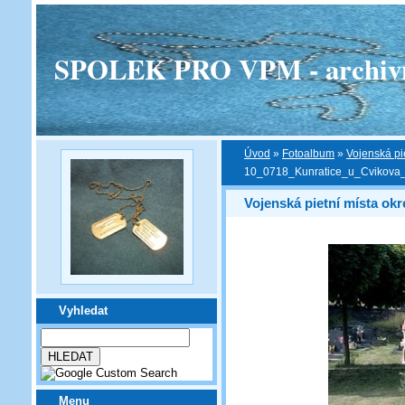
SPOLEK PRO VPM - archivní v
Úvod
»
Fotoalbum
»
Vojenská pi
10_0718_Kunratice_u_Cvikova
Vojenská pietní místa ok
Vyhledat
Menu