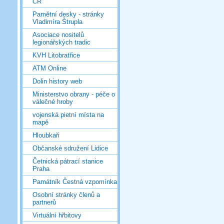
ČR
Pamětní desky - stránky
Vladimíra Štrupla
Asociace nositelů
legionářských tradic
KVH Litobratřice
ATM Online
Dolin history web
Ministerstvo obrany - péče o
válečné hroby
vojenská pietní místa na
mapě
Hloubkaři
Občanské sdružení Lidice
Četnická pátrací stanice
Praha
Památník Čestná vzpomínka
Osobní stránky členů a
partnerů
Virtuální hřbitovy