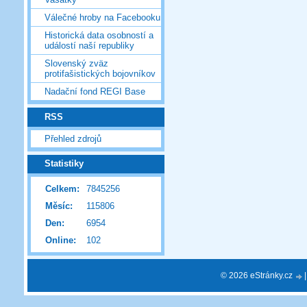
Válečné hroby na Facebooku
Historická data osobností a
událostí naší republiky
Slovenský zväz
protifašistických bojovníkov
Nadační fond REGI Base
RSS
Přehled zdrojů
Statistiky
Celkem:
7845256
Měsíc:
115806
Den:
6954
Online:
102
© 2026 eStránky.cz