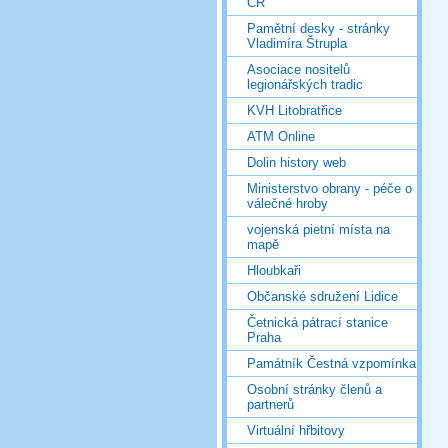
ČR
Pamětní desky - stránky
Vladimíra Štrupla
Asociace nositelů
legionářských tradic
KVH Litobratřice
ATM Online
Dolin history web
Ministerstvo obrany - péče o
válečné hroby
vojenská pietní místa na
mapě
Hloubkaři
Občanské sdružení Lidice
Četnická pátrací stanice
Praha
Památník Čestná vzpomínka
Osobní stránky členů a
partnerů
Virtuální hřbitovy