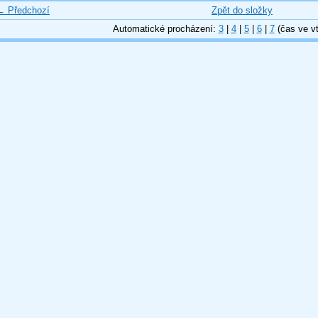
← Předchozí
Zpět do složky
Automatické procházení:
3
|
4
|
5
|
6
|
7
(čas ve vt