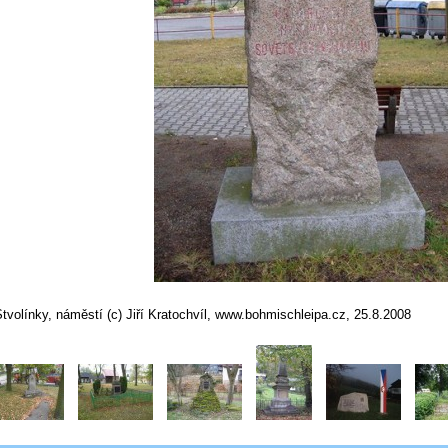
tvolínky, náměstí (c) Jiří Kratochvíl, www.bohmischleipa.cz, 25.8.2008