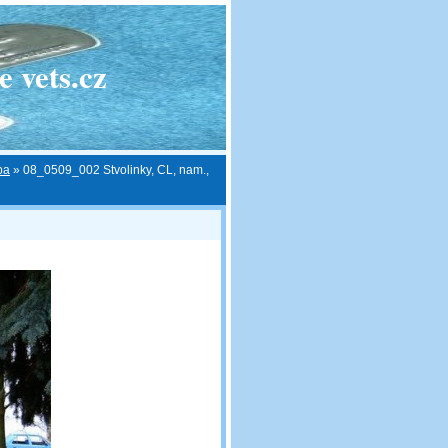
 vets.cz
pa
»
08_0509_002 Stvolinky, CL, nam.,