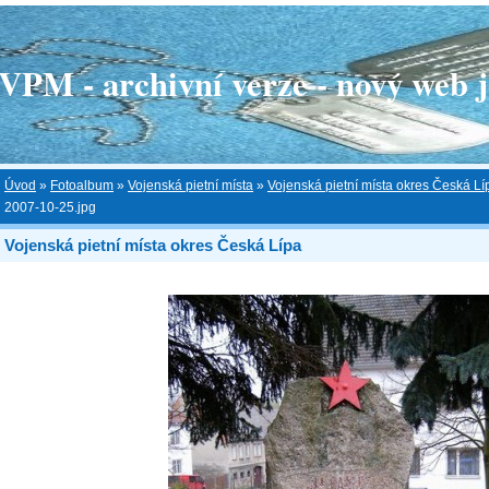
 - archivní verze - nový web je
Úvod
»
Fotoalbum
»
Vojenská pietní místa
»
Vojenská pietní místa okres Česká Lí
2007-10-25.jpg
Vojenská pietní místa okres Česká Lípa