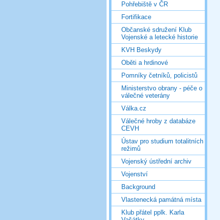
Pohřebiště v ČR
Fortifikace
Občanské sdružení Klub
Vojenské a letecké historie
KVH Beskydy
Oběti a hrdinové
Pomníky četníků, policistů
Ministerstvo obrany - péče o
válečné veterány
Válka.cz
Válečné hroby z databáze
CEVH
Ústav pro studium totalitních
režimů
Vojenský ústřední archiv
Vojenství
Background
Vlastenecká památná místa
Klub přátel pplk. Karla
Vašátky