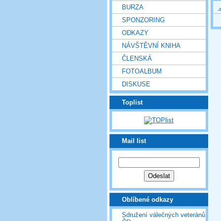
BURZA
SPONZORING
ODKAZY
NÁVŠTĚVNÍ KNIHA
ČLENSKÁ
FOTOALBUM
DISKUSE
Toplist
Mail list
Oblíbené odkazy
Sdružení válečných veteránů