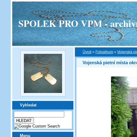
SPOLEK PRO VPM - archivní v
Úvod
»
Fotoalbum
»
Vojenská pi
Vojenská pietní místa ok
Vyhledat
Menu