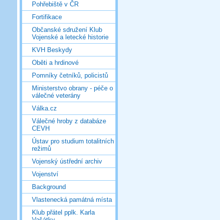
Pohřebiště v ČR
Fortifikace
Občanské sdružení Klub
Vojenské a letecké historie
KVH Beskydy
Oběti a hrdinové
Pomníky četníků, policistů
Ministerstvo obrany - péče o
válečné veterány
Válka.cz
Válečné hroby z databáze
CEVH
Ústav pro studium totalitních
režimů
Vojenský ústřední archiv
Vojenství
Background
Vlastenecká památná místa
Klub přátel pplk. Karla
Vašátky