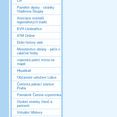
ČR
Pamětní desky - stránky
Vladimíra Štrupla
Asociace nositelů
legionářských tradic
KVH Litobratřice
ATM Online
Dolin history web
Ministerstvo obrany - péče o
válečné hroby
vojenská pietní místa na
mapě
Hloubkaři
Občanské sdružení Lidice
Četnická pátrací stanice
Praha
Památník Čestná vzpomínka
Osobní stránky členů a
partnerů
Virtuální hřbitovy