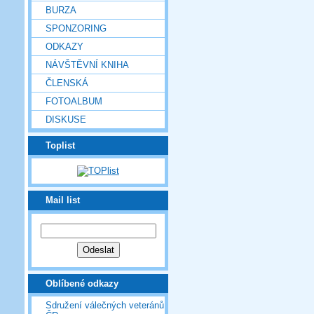
BURZA
SPONZORING
ODKAZY
NÁVŠTĚVNÍ KNIHA
ČLENSKÁ
FOTOALBUM
DISKUSE
Toplist
Mail list
Oblíbené odkazy
Sdružení válečných veteránů