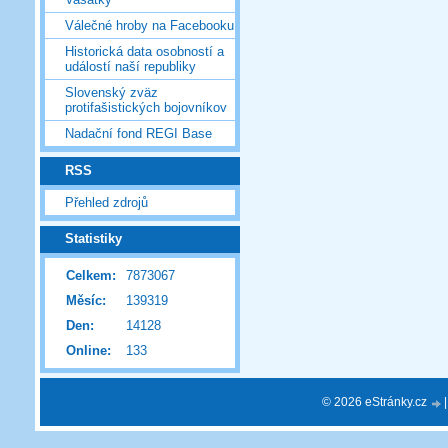
Válečné hroby na Facebooku
Historická data osobností a
událostí naší republiky
Slovenský zväz
protifašistických bojovníkov
Nadační fond REGI Base
RSS
Přehled zdrojů
Statistiky
Celkem:
7873067
Měsíc:
139319
Den:
14128
Online:
133
© 2026 eStránky.cz