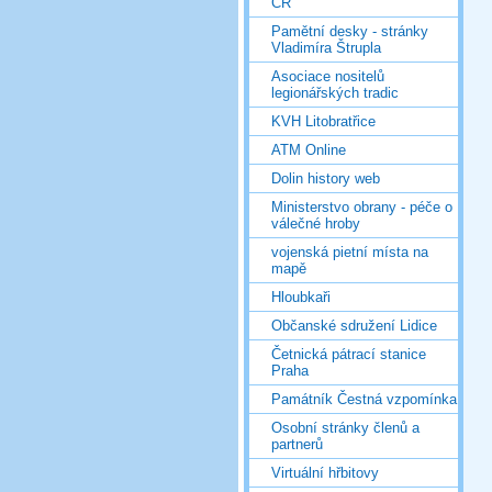
ČR
Pamětní desky - stránky
Vladimíra Štrupla
Asociace nositelů
legionářských tradic
KVH Litobratřice
ATM Online
Dolin history web
Ministerstvo obrany - péče o
válečné hroby
vojenská pietní místa na
mapě
Hloubkaři
Občanské sdružení Lidice
Četnická pátrací stanice
Praha
Památník Čestná vzpomínka
Osobní stránky členů a
partnerů
Virtuální hřbitovy