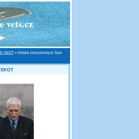
 vets.cz
E SKOT
»
britská velvyslankyce Sian
 SKOT