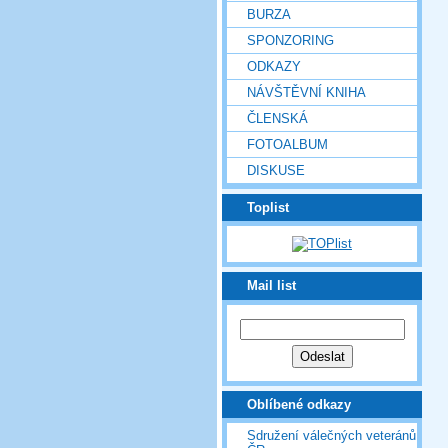
BURZA
SPONZORING
ODKAZY
NÁVŠTĚVNÍ KNIHA
ČLENSKÁ
FOTOALBUM
DISKUSE
Toplist
Mail list
Oblíbené odkazy
Sdružení válečných veteránů