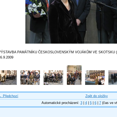
VÝSTAVBA PAMÁTNÍKU ČESKOSLOVENSKÝM VOJÁKŮM VE SKOTSKU (c) Vla
26.9.2009
← Předchozí
Zpět do složky
Automatické procházení:
3
|
4
|
5
|
6
|
7
(čas ve vt