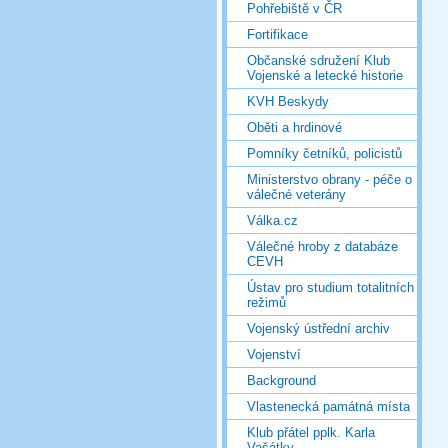
Pohřebiště v ČR
Fortifikace
Občanské sdružení Klub
Vojenské a letecké historie
KVH Beskydy
Oběti a hrdinové
Pomníky četníků, policistů
Ministerstvo obrany - péče o
válečné veterány
Válka.cz
Válečné hroby z databáze
CEVH
Ústav pro studium totalitních
režimů
Vojenský ústřední archiv
Vojenství
Background
Vlastenecká památná místa
Klub přátel pplk. Karla
Vašátky