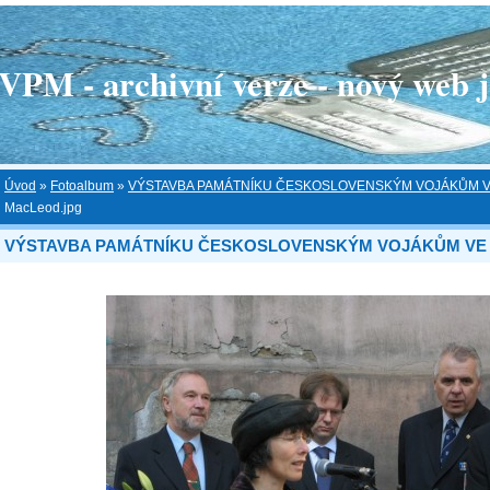
 - archivní verze - nový web je
Úvod
»
Fotoalbum
»
VÝSTAVBA PAMÁTNÍKU ČESKOSLOVENSKÝM VOJÁKŮM V
MacLeod.jpg
VÝSTAVBA PAMÁTNÍKU ČESKOSLOVENSKÝM VOJÁKŮM VE