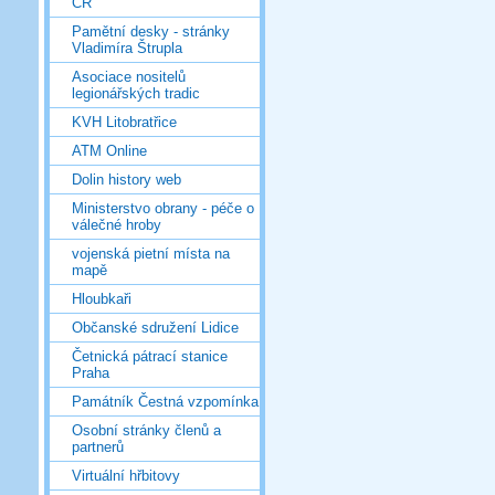
ČR
Pamětní desky - stránky
Vladimíra Štrupla
Asociace nositelů
legionářských tradic
KVH Litobratřice
ATM Online
Dolin history web
Ministerstvo obrany - péče o
válečné hroby
vojenská pietní místa na
mapě
Hloubkaři
Občanské sdružení Lidice
Četnická pátrací stanice
Praha
Památník Čestná vzpomínka
Osobní stránky členů a
partnerů
Virtuální hřbitovy