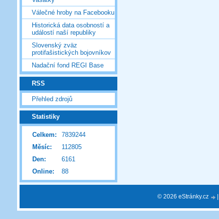
Válečné hroby na Facebooku
Historická data osobností a
událostí naší republiky
Slovenský zväz
protifašistických bojovníkov
Nadační fond REGI Base
RSS
Přehled zdrojů
Statistiky
Celkem:
7839244
Měsíc:
112805
Den:
6161
Online:
88
© 2026 eStránky.cz