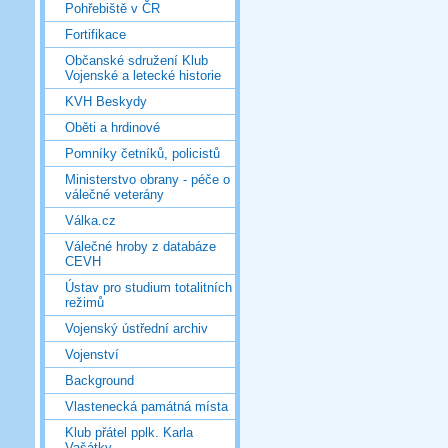
Pohřebiště v ČR
Fortifikace
Občanské sdružení Klub
Vojenské a letecké historie
KVH Beskydy
Oběti a hrdinové
Pomníky četníků, policistů
Ministerstvo obrany - péče o
válečné veterány
Válka.cz
Válečné hroby z databáze
CEVH
Ústav pro studium totalitních
režimů
Vojenský ústřední archiv
Vojenství
Background
Vlastenecká památná místa
Klub přátel pplk. Karla
Vašátky