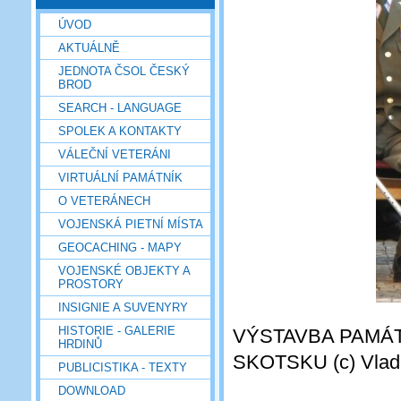
ÚVOD
AKTUÁLNĚ
JEDNOTA ČSOL ČESKÝ
BROD
SEARCH - LANGUAGE
SPOLEK A KONTAKTY
VÁLEČNÍ VETERÁNI
VIRTUÁLNÍ PAMÁTNÍK
O VETERÁNECH
VOJENSKÁ PIETNÍ MÍSTA
GEOCACHING - MAPY
VOJENSKÉ OBJEKTY A
PROSTORY
INSIGNIE A SUVENYRY
HISTORIE - GALERIE
VÝSTAVBA PAMÁ
HRDINŮ
SKOTSKU (c) Vladim
PUBLICISTIKA - TEXTY
DOWNLOAD