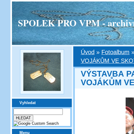
SPOLEK PRO VPM - archivní v
Úvod
»
Fotoalbum
VOJÁKŮM VE SKO
VÝSTAVBA 
VOJÁKŮM VE
Vyhledat
Menu