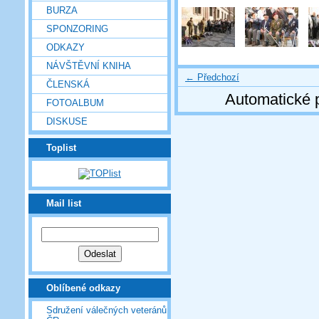
BURZA
SPONZORING
ODKAZY
NÁVŠTĚVNÍ KNIHA
← Předchozí
ČLENSKÁ
Automatické 
FOTOALBUM
DISKUSE
Toplist
Mail list
Oblíbené odkazy
Sdružení válečných veteránů