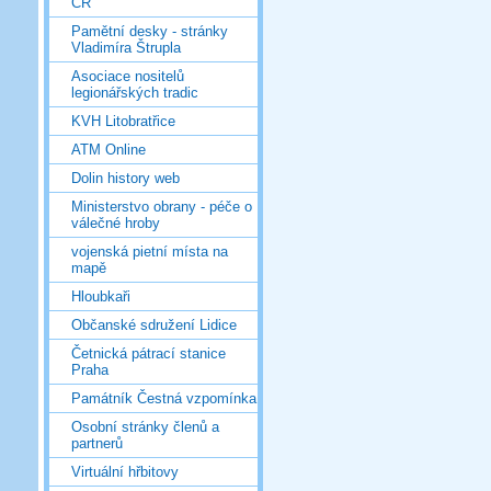
ČR
Pamětní desky - stránky
Vladimíra Štrupla
Asociace nositelů
legionářských tradic
KVH Litobratřice
ATM Online
Dolin history web
Ministerstvo obrany - péče o
válečné hroby
vojenská pietní místa na
mapě
Hloubkaři
Občanské sdružení Lidice
Četnická pátrací stanice
Praha
Památník Čestná vzpomínka
Osobní stránky členů a
partnerů
Virtuální hřbitovy