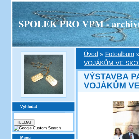
SPOLEK PRO VPM - archivní v
Úvod
»
Fotoalbum
VOJÁKŮM VE SKO
VÝSTAVBA 
VOJÁKŮM VE
Vyhledat
Menu