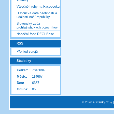
Válečné hroby na Facebooku
Historická data osobností a
událostí naší republiky
Slovenský zväz
protifašistických bojovníkov
Nadační fond REGI Base
RSS
Přehled zdrojů
Statistiky
Celkem:
7843084
Měsíc:
114667
Den:
6387
Online:
86
© 2026 eStránky.cz