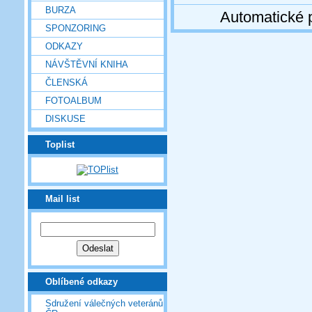
BURZA
Automatické 
SPONZORING
ODKAZY
NÁVŠTĚVNÍ KNIHA
ČLENSKÁ
FOTOALBUM
DISKUSE
Toplist
Mail list
Oblíbené odkazy
Sdružení válečných veteránů