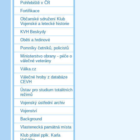
Pohřebiště v ČR
Fortifikace
Občanské sdružení Klub
Vojenské a letecké historie
KVH Beskydy
Oběti a hrdinové
Pomníky četníků, policistů
Ministerstvo obrany - péče o
válečné veterány
Válka.cz
Válečné hroby z databáze
CEVH
Ústav pro studium totalitních
režimů
Vojenský ústřední archiv
Vojenství
Background
Vlastenecká památná místa
Klub přátel pplk. Karla
Vašátky