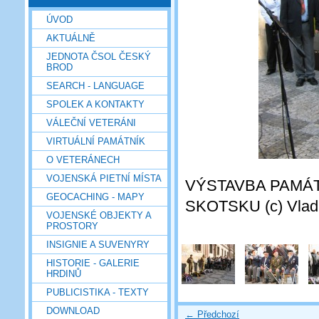
ÚVOD
AKTUÁLNĚ
JEDNOTA ČSOL ČESKÝ
BROD
SEARCH - LANGUAGE
SPOLEK A KONTAKTY
VÁLEČNÍ VETERÁNI
VIRTUÁLNÍ PAMÁTNÍK
O VETERÁNECH
VOJENSKÁ PIETNÍ MÍSTA
VÝSTAVBA PAMÁ
GEOCACHING - MAPY
SKOTSKU (c) Vladim
VOJENSKÉ OBJEKTY A
PROSTORY
INSIGNIE A SUVENYRY
HISTORIE - GALERIE
HRDINŮ
PUBLICISTIKA - TEXTY
DOWNLOAD
← Předchozí