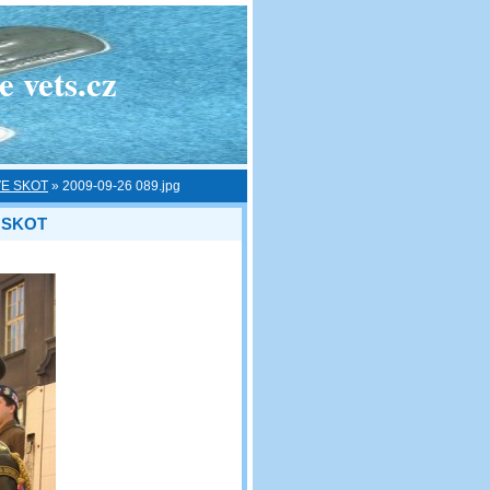
 vets.cz
E SKOT
»
2009-09-26 089.jpg
 SKOT