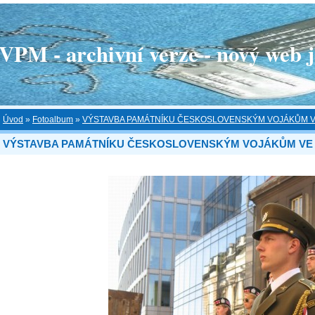
 - archivní verze - nový web je
Úvod
»
Fotoalbum
»
VÝSTAVBA PAMÁTNÍKU ČESKOSLOVENSKÝM VOJÁKŮM V
VÝSTAVBA PAMÁTNÍKU ČESKOSLOVENSKÝM VOJÁKŮM VE