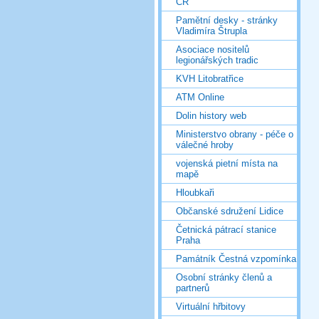
ČR
Pamětní desky - stránky
Vladimíra Štrupla
Asociace nositelů
legionářských tradic
KVH Litobratřice
ATM Online
Dolin history web
Ministerstvo obrany - péče o
válečné hroby
vojenská pietní místa na
mapě
Hloubkaři
Občanské sdružení Lidice
Četnická pátrací stanice
Praha
Památník Čestná vzpomínka
Osobní stránky členů a
partnerů
Virtuální hřbitovy