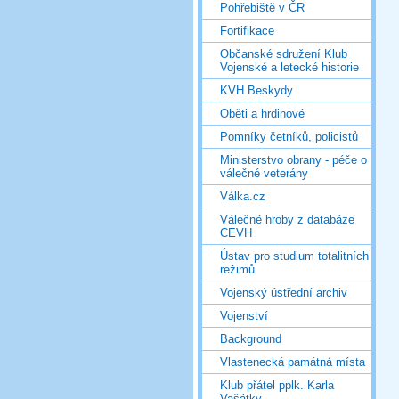
Pohřebiště v ČR
Fortifikace
Občanské sdružení Klub
Vojenské a letecké historie
KVH Beskydy
Oběti a hrdinové
Pomníky četníků, policistů
Ministerstvo obrany - péče o
válečné veterány
Válka.cz
Válečné hroby z databáze
CEVH
Ústav pro studium totalitních
režimů
Vojenský ústřední archiv
Vojenství
Background
Vlastenecká památná místa
Klub přátel pplk. Karla
Vašátky