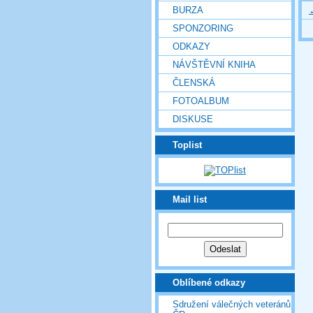
BURZA
SPONZORING
ODKAZY
NÁVŠTĚVNÍ KNIHA
ČLENSKÁ
FOTOALBUM
DISKUSE
Toplist
Mail list
Oblíbené odkazy
Sdružení válečných veteránů