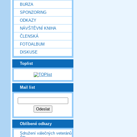
BURZA
SPONZORING
ODKAZY
NÁVŠTĚVNÍ KNIHA
ČLENSKÁ
FOTOALBUM
DISKUSE
Toplist
Mail list
Oblíbené odkazy
Sdružení válečných veteránů