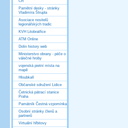
ČR
Pamětní desky - stránky
Vladimíra Štrupla
Asociace nositelů
legionářských tradic
KVH Litobratřice
ATM Online
Dolin history web
Ministerstvo obrany - péče o
válečné hroby
vojenská pietní místa na
mapě
Hloubkaři
Občanské sdružení Lidice
Četnická pátrací stanice
Praha
Památník Čestná vzpomínka
Osobní stránky členů a
partnerů
Virtuální hřbitovy