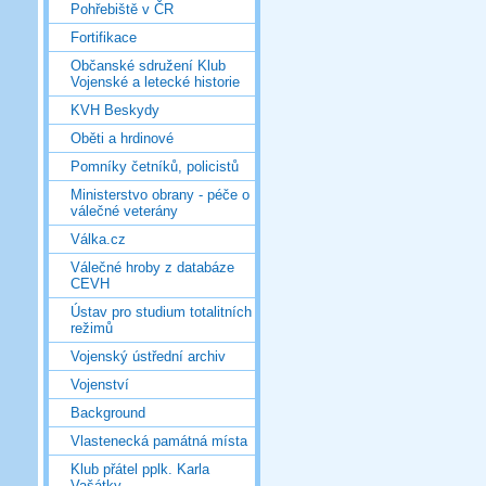
Pohřebiště v ČR
Fortifikace
Občanské sdružení Klub
Vojenské a letecké historie
KVH Beskydy
Oběti a hrdinové
Pomníky četníků, policistů
Ministerstvo obrany - péče o
válečné veterány
Válka.cz
Válečné hroby z databáze
CEVH
Ústav pro studium totalitních
režimů
Vojenský ústřední archiv
Vojenství
Background
Vlastenecká památná místa
Klub přátel pplk. Karla
Vašátky