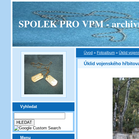
SPOLEK PRO VPM - archivní v
Úvod
»
Fotoalbum
»
Úklid vojen
Úklid vojenského hřbito
Vyhledat
Menu