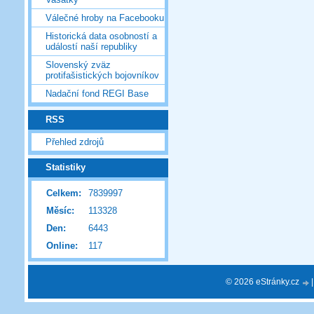
Válečné hroby na Facebooku
Historická data osobností a
událostí naší republiky
Slovenský zväz
protifašistických bojovníkov
Nadační fond REGI Base
RSS
Přehled zdrojů
Statistiky
Celkem:
7839997
Měsíc:
113328
Den:
6443
Online:
117
© 2026 eStránky.cz