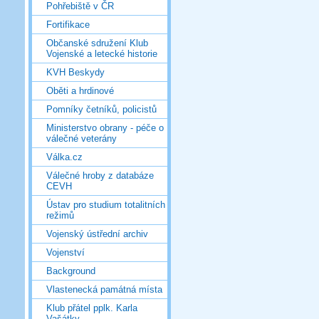
Pohřebiště v ČR
Fortifikace
Občanské sdružení Klub
Vojenské a letecké historie
KVH Beskydy
Oběti a hrdinové
Pomníky četníků, policistů
Ministerstvo obrany - péče o
válečné veterány
Válka.cz
Válečné hroby z databáze
CEVH
Ústav pro studium totalitních
režimů
Vojenský ústřední archiv
Vojenství
Background
Vlastenecká památná místa
Klub přátel pplk. Karla
Vašátky