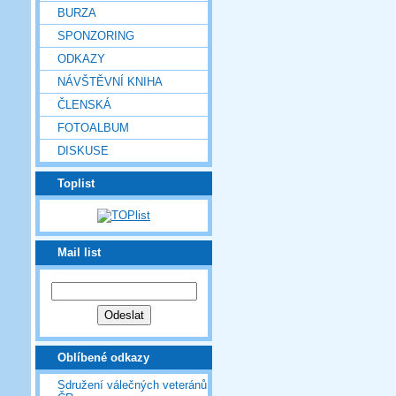
BURZA
SPONZORING
ODKAZY
NÁVŠTĚVNÍ KNIHA
ČLENSKÁ
FOTOALBUM
DISKUSE
Toplist
Mail list
Oblíbené odkazy
Sdružení válečných veteránů