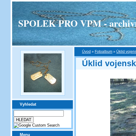
SPOLEK PRO VPM - archivní v
Úvod
»
Fotoalbum
»
Úklid vojen
Úklid vojens
Vyhledat
Menu