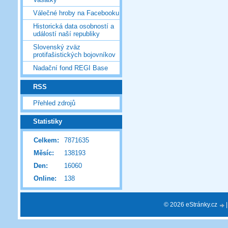
Válečné hroby na Facebooku
Historická data osobností a
událostí naší republiky
Slovenský zväz
protifašistických bojovníkov
Nadační fond REGI Base
RSS
Přehled zdrojů
Statistiky
Celkem:
7871635
Měsíc:
138193
Den:
16060
Online:
138
© 2026 eStránky.cz