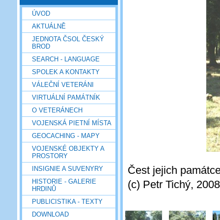
ÚVOD
AKTUÁLNĚ
JEDNOTA ČSOL ČESKÝ
BROD
SEARCH - LANGUAGE
SPOLEK A KONTAKTY
VÁLEČNÍ VETERÁNI
VIRTUÁLNÍ PAMÁTNÍK
O VETERÁNECH
VOJENSKÁ PIETNÍ MÍSTA
GEOCACHING - MAPY
VOJENSKÉ OBJEKTY A
PROSTORY
Čest jejich památc
INSIGNIE A SUVENYRY
HISTORIE - GALERIE
(c) Petr Tichý, 2008
HRDINŮ
PUBLICISTIKA - TEXTY
DOWNLOAD