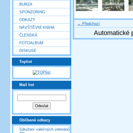
BURZA
SPONZORING
ODKAZY
← Předchozí
NÁVŠTĚVNÍ KNIHA
Automatické 
ČLENSKÁ
FOTOALBUM
DISKUSE
Toplist
Mail list
Oblíbené odkazy
Sdružení válečných veteránů