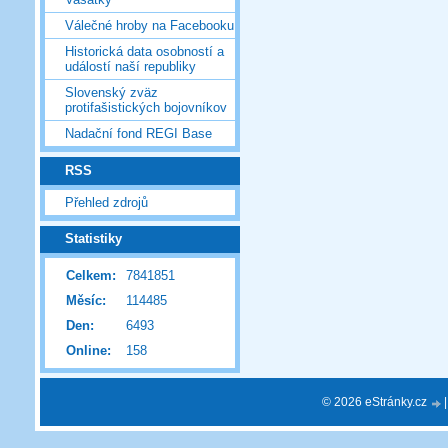
Válečné hroby na Facebooku
Historická data osobností a
událostí naší republiky
Slovenský zväz
protifašistických bojovníkov
Nadační fond REGI Base
RSS
Přehled zdrojů
Statistiky
Celkem:
7841851
Měsíc:
114485
Den:
6493
Online:
158
© 2026 eStránky.cz