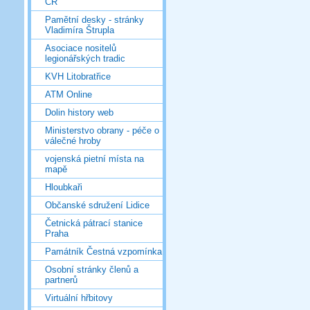
ČR
Pamětní desky - stránky
Vladimíra Štrupla
Asociace nositelů
legionářských tradic
KVH Litobratřice
ATM Online
Dolin history web
Ministerstvo obrany - péče o
válečné hroby
vojenská pietní místa na
mapě
Hloubkaři
Občanské sdružení Lidice
Četnická pátrací stanice
Praha
Památník Čestná vzpomínka
Osobní stránky členů a
partnerů
Virtuální hřbitovy