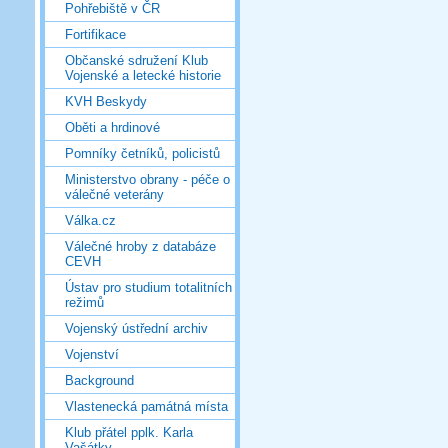
Pohřebiště v ČR
Fortifikace
Občanské sdružení Klub
Vojenské a letecké historie
KVH Beskydy
Oběti a hrdinové
Pomníky četníků, policistů
Ministerstvo obrany - péče o
válečné veterány
Válka.cz
Válečné hroby z databáze
CEVH
Ústav pro studium totalitních
režimů
Vojenský ústřední archiv
Vojenství
Background
Vlastenecká památná místa
Klub přátel pplk. Karla
Vašátky