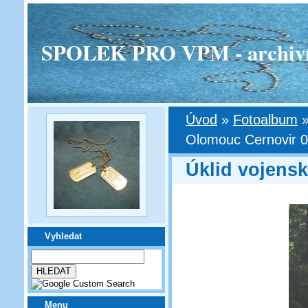
SPOLEK PRO VPM - archivní v
Úvod
»
Fotoalbum
Olomouc Cernovir 0
Úklid vojens
Vyhledat
Menu