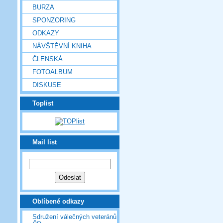
BURZA
SPONZORING
ODKAZY
NÁVŠTĚVNÍ KNIHA
ČLENSKÁ
FOTOALBUM
DISKUSE
Toplist
Mail list
Oblíbené odkazy
Sdružení válečných veteránů