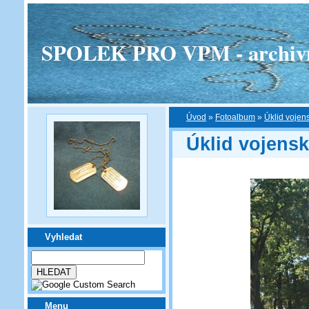
SPOLEK PRO VPM - archivní v
Úvod
»
Fotoalbum
»
Úklid vojen
Úklid vojens
Vyhledat
Menu