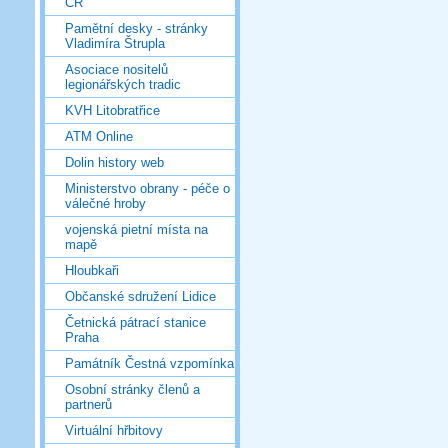
ČR
Pamětní desky - stránky
Vladimíra Štrupla
Asociace nositelů
legionářských tradic
KVH Litobratřice
ATM Online
Dolin history web
Ministerstvo obrany - péče o
válečné hroby
vojenská pietní místa na
mapě
Hloubkaři
Občanské sdružení Lidice
Četnická pátrací stanice
Praha
Památník Čestná vzpomínka
Osobní stránky členů a
partnerů
Virtuální hřbitovy