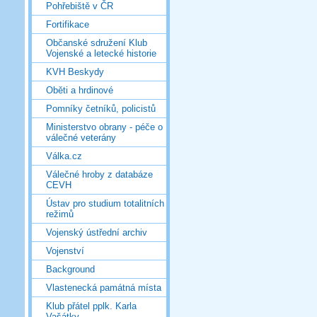
Pohřebiště v ČR
Fortifikace
Občanské sdružení Klub
Vojenské a letecké historie
KVH Beskydy
Oběti a hrdinové
Pomníky četníků, policistů
Ministerstvo obrany - péče o
válečné veterány
Válka.cz
Válečné hroby z databáze
CEVH
Ústav pro studium totalitních
režimů
Vojenský ústřední archiv
Vojenství
Background
Vlastenecká památná místa
Klub přátel pplk. Karla
Vašátky