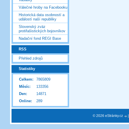
Válečné hroby na Facebooku
Historická data osobností a
událostí naší republiky
Slovenský zväz
protifašistických bojovníkov
Nadační fond REGI Base
RSS
Přehled zdrojů
Statistiky
Celkem:
7865809
Měsíc:
133356
Den:
14871
Online:
289
© 2026 eStránky.cz