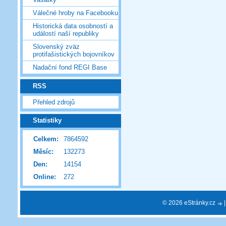
Válečné hroby na Facebooku
Historická data osobností a
událostí naší republiky
Slovenský zväz
protifašistických bojovníkov
Nadační fond REGI Base
RSS
Přehled zdrojů
Statistiky
Celkem:
7864592
Měsíc:
132273
Den:
14154
Online:
272
© 2026 eStránky.cz