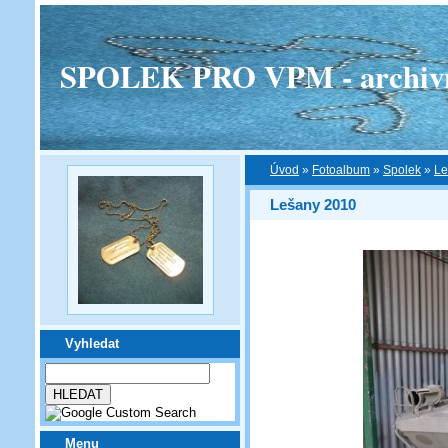
SPOLEK PRO VPM - archivní v
Úvod
»
Fotoalbum
»
Spolek
»
Le
Lešany 2010
Vyhledat
Menu