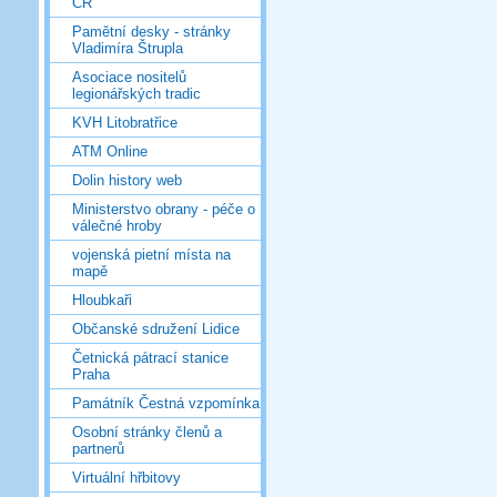
ČR
Pamětní desky - stránky
Vladimíra Štrupla
Asociace nositelů
legionářských tradic
KVH Litobratřice
ATM Online
Dolin history web
Ministerstvo obrany - péče o
válečné hroby
vojenská pietní místa na
mapě
Hloubkaři
Občanské sdružení Lidice
Četnická pátrací stanice
Praha
Památník Čestná vzpomínka
Osobní stránky členů a
partnerů
Virtuální hřbitovy