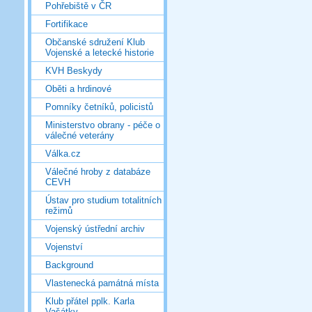
Pohřebiště v ČR
Fortifikace
Občanské sdružení Klub
Vojenské a letecké historie
KVH Beskydy
Oběti a hrdinové
Pomníky četníků, policistů
Ministerstvo obrany - péče o
válečné veterány
Válka.cz
Válečné hroby z databáze
CEVH
Ústav pro studium totalitních
režimů
Vojenský ústřední archiv
Vojenství
Background
Vlastenecká památná místa
Klub přátel pplk. Karla
Vašátky