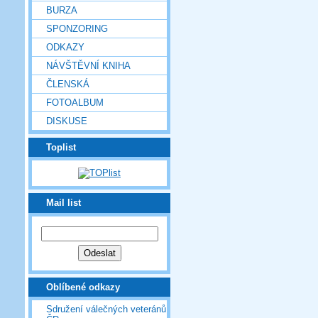
BURZA
SPONZORING
ODKAZY
NÁVŠTĚVNÍ KNIHA
ČLENSKÁ
FOTOALBUM
DISKUSE
Toplist
Mail list
Oblíbené odkazy
Sdružení válečných veteránů