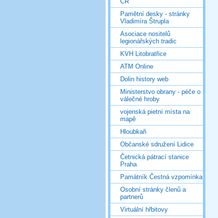
ČR
Pamětní desky - stránky
Vladimíra Štrupla
Asociace nositelů
legionářských tradic
KVH Litobratřice
ATM Online
Dolin history web
Ministerstvo obrany - péče o
válečné hroby
vojenská pietní místa na
mapě
Hloubkaři
Občanské sdružení Lidice
Četnická pátrací stanice
Praha
Památník Čestná vzpomínka
Osobní stránky členů a
partnerů
Virtuální hřbitovy