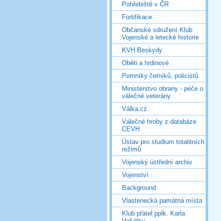
Pohřebiště v ČR
Fortifikace
Občanské sdružení Klub
Vojenské a letecké historie
KVH Beskydy
Oběti a hrdinové
Pomníky četníků, policistů
Ministerstvo obrany - péče o
válečné veterány
Válka.cz
Válečné hroby z databáze
CEVH
Ústav pro studium totalitních
režimů
Vojenský ústřední archiv
Vojenství
Background
Vlastenecká památná místa
Klub přátel pplk. Karla
Vašátky