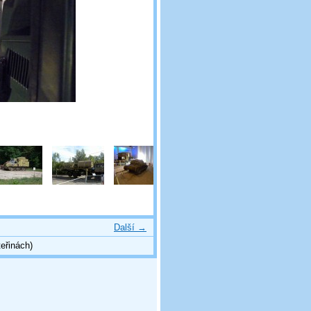
Další →
eřinách)