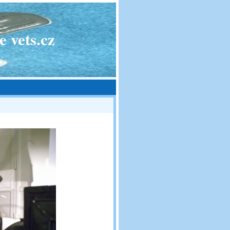
 vets.cz