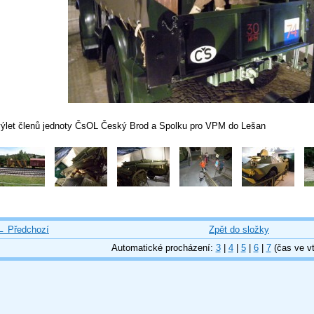
výlet členů jednoty ČsOL Český Brod a Spolku pro VPM do Lešan
← Předchozí
Zpět do složky
Automatické procházení:
3
|
4
|
5
|
6
|
7
(čas ve vt