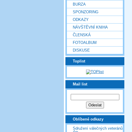
BURZA
SPONZORING
ODKAZY
NÁVŠTĚVNÍ KNIHA
ČLENSKÁ
FOTOALBUM
DISKUSE
Toplist
Mail list
Oblíbené odkazy
Sdružení válečných veteránů