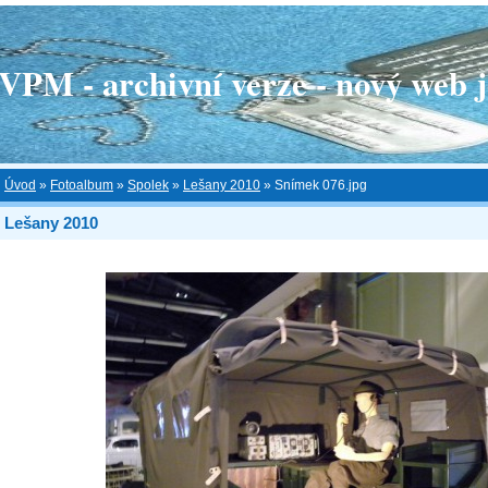
 - archivní verze - nový web je
Úvod
»
Fotoalbum
»
Spolek
»
Lešany 2010
»
Snímek 076.jpg
Lešany 2010