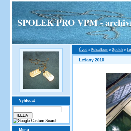
SPOLEK PRO VPM - archivní v
Úvod
»
Fotoalbum
»
Spolek
»
Le
Lešany 2010
Vyhledat
Menu