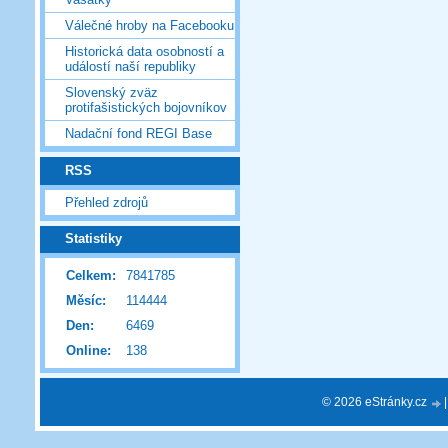
Válečné hroby na Facebooku
Historická data osobností a
událostí naší republiky
Slovenský zväz
protifašistických bojovníkov
Nadační fond REGI Base
RSS
Přehled zdrojů
Statistiky
Celkem:
7841785
Měsíc:
114444
Den:
6469
Online:
138
© 2026 eStránky.cz