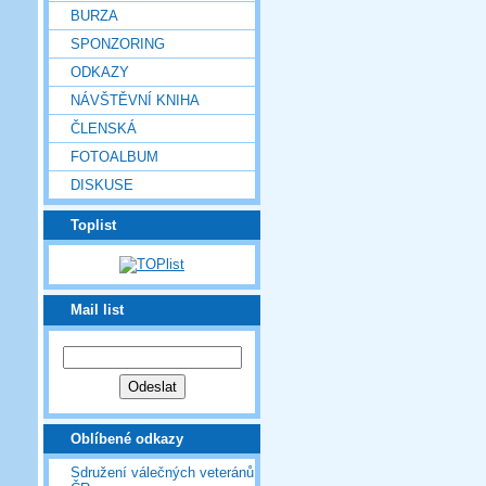
BURZA
SPONZORING
ODKAZY
NÁVŠTĚVNÍ KNIHA
ČLENSKÁ
FOTOALBUM
DISKUSE
Toplist
Mail list
Oblíbené odkazy
Sdružení válečných veteránů