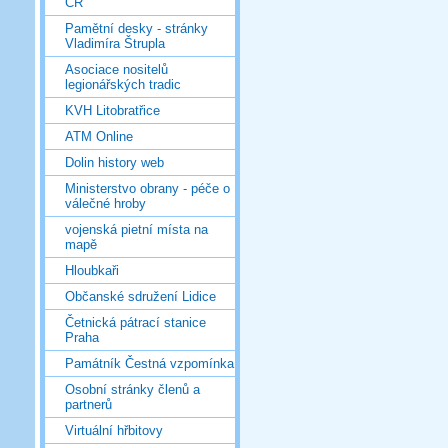
ČR
Pamětní desky - stránky
Vladimíra Štrupla
Asociace nositelů
legionářských tradic
KVH Litobratřice
ATM Online
Dolin history web
Ministerstvo obrany - péče o
válečné hroby
vojenská pietní místa na
mapě
Hloubkaři
Občanské sdružení Lidice
Četnická pátrací stanice
Praha
Památník Čestná vzpomínka
Osobní stránky členů a
partnerů
Virtuální hřbitovy