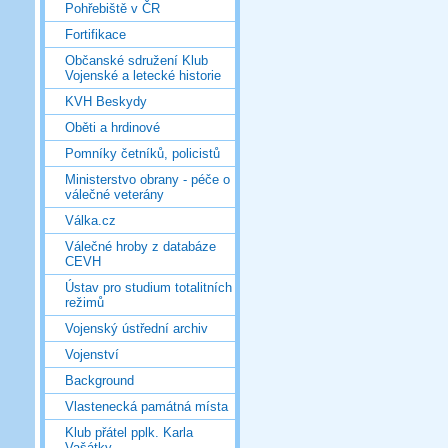
Pohřebiště v ČR
Fortifikace
Občanské sdružení Klub
Vojenské a letecké historie
KVH Beskydy
Oběti a hrdinové
Pomníky četníků, policistů
Ministerstvo obrany - péče o
válečné veterány
Válka.cz
Válečné hroby z databáze
CEVH
Ústav pro studium totalitních
režimů
Vojenský ústřední archiv
Vojenství
Background
Vlastenecká památná místa
Klub přátel pplk. Karla
Vašátky