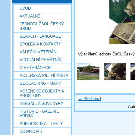
ÚVOD
AKTUÁLNĚ
JEDNOTA ČSOL ČESKÝ
BROD
SEARCH - LANGUAGE
SPOLEK A KONTAKTY
VÁLEČNÍ VETERÁNI
výlet členů jednoty ČsOL Česk
VIRTUÁLNÍ PAMÁTNÍK
O VETERÁNECH
VOJENSKÁ PIETNÍ MÍSTA
GEOCACHING - MAPY
VOJENSKÉ OBJEKTY A
PROSTORY
← Předchozí
INSIGNIE A SUVENYRY
Aut
HISTORIE - GALERIE
HRDINŮ
PUBLICISTIKA - TEXTY
DOWNLOAD