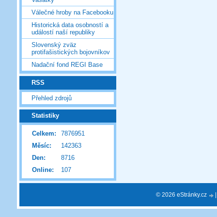
Válečné hroby na Facebooku
Historická data osobností a
událostí naší republiky
Slovenský zväz
protifašistických bojovníkov
Nadační fond REGI Base
RSS
Přehled zdrojů
Statistiky
Celkem:
7876951
Měsíc:
142363
Den:
8716
Online:
107
© 2026 eStránky.cz