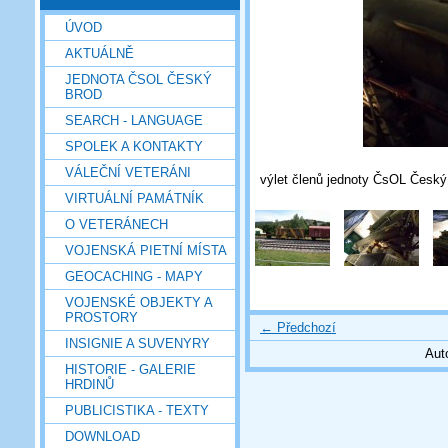
ÚVOD
AKTUÁLNĚ
JEDNOTA ČSOL ČESKÝ
BROD
SEARCH - LANGUAGE
SPOLEK A KONTAKTY
VÁLEČNÍ VETERÁNI
výlet členů jednoty ČsOL Česk
VIRTUÁLNÍ PAMÁTNÍK
O VETERÁNECH
VOJENSKÁ PIETNÍ MÍSTA
GEOCACHING - MAPY
VOJENSKÉ OBJEKTY A
PROSTORY
← Předchozí
INSIGNIE A SUVENYRY
Aut
HISTORIE - GALERIE
HRDINŮ
PUBLICISTIKA - TEXTY
DOWNLOAD