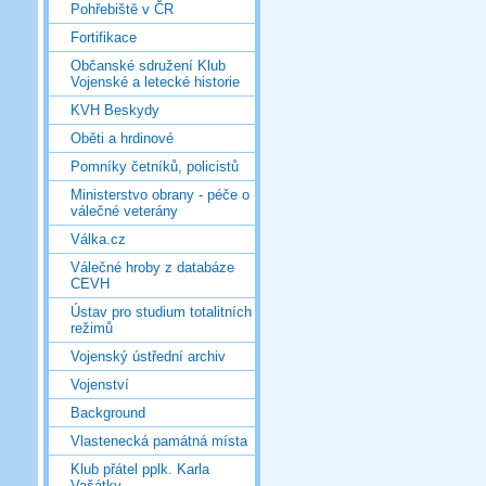
Pohřebiště v ČR
Fortifikace
Občanské sdružení Klub
Vojenské a letecké historie
KVH Beskydy
Oběti a hrdinové
Pomníky četníků, policistů
Ministerstvo obrany - péče o
válečné veterány
Válka.cz
Válečné hroby z databáze
CEVH
Ústav pro studium totalitních
režimů
Vojenský ústřední archiv
Vojenství
Background
Vlastenecká památná místa
Klub přátel pplk. Karla
Vašátky