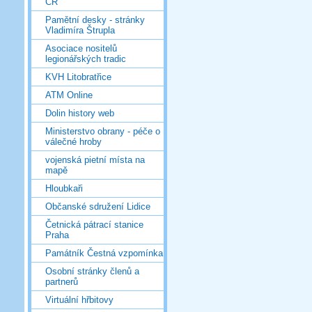
ČR
Pamětní desky - stránky
Vladimíra Štrupla
Asociace nositelů
legionářských tradic
KVH Litobratřice
ATM Online
Dolin history web
Ministerstvo obrany - péče o
válečné hroby
vojenská pietní místa na
mapě
Hloubkaři
Občanské sdružení Lidice
Četnická pátrací stanice
Praha
Památník Čestná vzpomínka
Osobní stránky členů a
partnerů
Virtuální hřbitovy