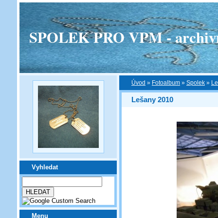
SPOLEK PRO VPM - archivní v
Úvod
»
Fotoalbum
»
Spolek
»
Le
Lešany 2010
Vyhledat
Menu