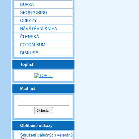
BURZA
SPONZORING
ODKAZY
NÁVŠTĚVNÍ KNIHA
ČLENSKÁ
FOTOALBUM
DISKUSE
Toplist
Mail list
Oblíbené odkazy
Sdružení válečných veteránů