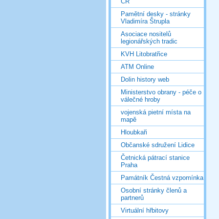
ČR
Pamětní desky - stránky
Vladimíra Štrupla
Asociace nositelů
legionářských tradic
KVH Litobratřice
ATM Online
Dolin history web
Ministerstvo obrany - péče o
válečné hroby
vojenská pietní místa na
mapě
Hloubkaři
Občanské sdružení Lidice
Četnická pátrací stanice
Praha
Památník Čestná vzpomínka
Osobní stránky členů a
partnerů
Virtuální hřbitovy