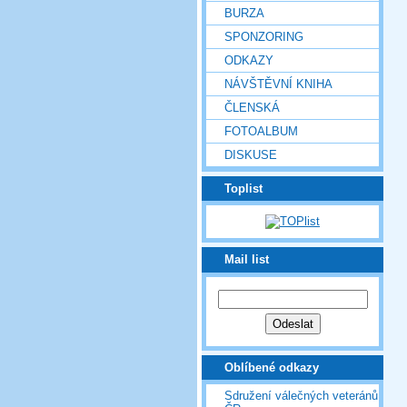
BURZA
SPONZORING
ODKAZY
NÁVŠTĚVNÍ KNIHA
ČLENSKÁ
FOTOALBUM
DISKUSE
Toplist
Mail list
Oblíbené odkazy
Sdružení válečných veteránů