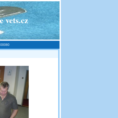
 vets.cz
00080