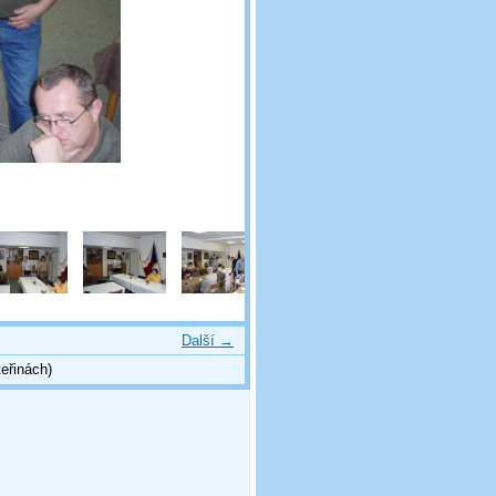
Další →
eřinách)