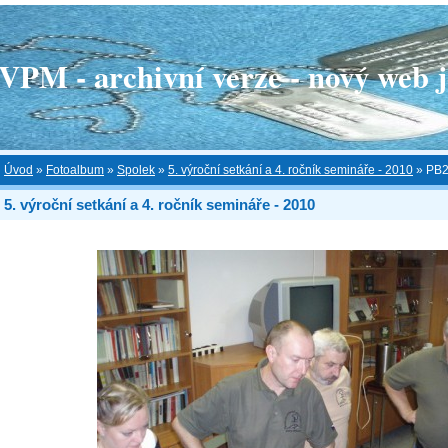
 - archivní verze - nový web je
Úvod
»
Fotoalbum
»
Spolek
»
5. výroční setkání a 4. ročník semináře - 2010
»
PB2
5. výroční setkání a 4. ročník semináře - 2010