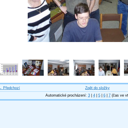
← Předchozí
Zpět do složky
Automatické procházení:
3
|
4
|
5
|
6
|
7
(čas ve vt