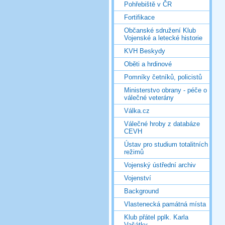
Pohřebiště v ČR
Fortifikace
Občanské sdružení Klub
Vojenské a letecké historie
KVH Beskydy
Oběti a hrdinové
Pomníky četníků, policistů
Ministerstvo obrany - péče o
válečné veterány
Válka.cz
Válečné hroby z databáze
CEVH
Ústav pro studium totalitních
režimů
Vojenský ústřední archiv
Vojenství
Background
Vlastenecká památná místa
Klub přátel pplk. Karla
Vašátky