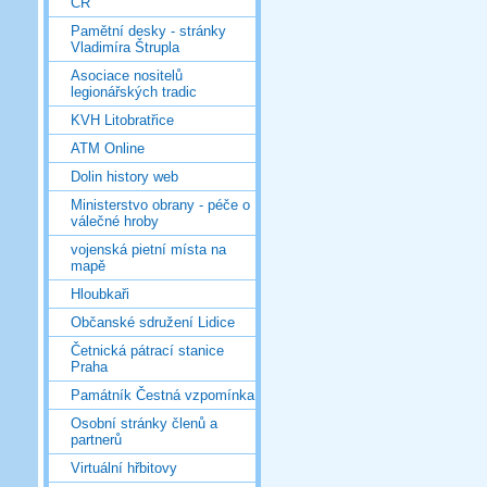
ČR
Pamětní desky - stránky
Vladimíra Štrupla
Asociace nositelů
legionářských tradic
KVH Litobratřice
ATM Online
Dolin history web
Ministerstvo obrany - péče o
válečné hroby
vojenská pietní místa na
mapě
Hloubkaři
Občanské sdružení Lidice
Četnická pátrací stanice
Praha
Památník Čestná vzpomínka
Osobní stránky členů a
partnerů
Virtuální hřbitovy