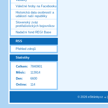
Válečné hroby na Facebooku
Historická data osobností a
událostí naší republiky
Slovenský zväz
protifašistických bojovníkov
Nadační fond REGI Base
RSS
Přehled zdrojů
Statistiky
Celkem:
7840901
Měsíc:
113914
Den:
6600
Online:
114
© 2026 eStránky.cz