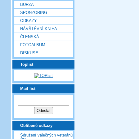
BURZA
SPONZORING
ODKAZY
NÁVŠTĚVNÍ KNIHA
ČLENSKÁ
FOTOALBUM
DISKUSE
Toplist
Mail list
Oblíbené odkazy
Sdružení válečných veteránů