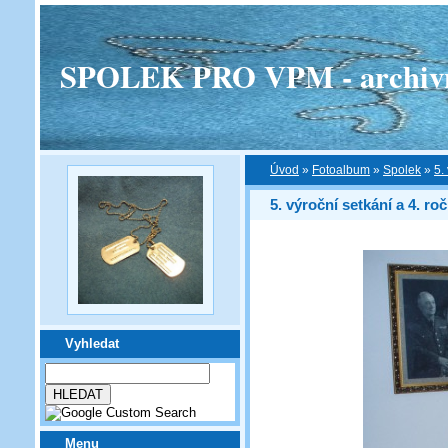
SPOLEK PRO VPM - archivní v
Úvod
»
Fotoalbum
»
Spolek
»
5.
5. výroční setkání a 4. ro
Vyhledat
Menu