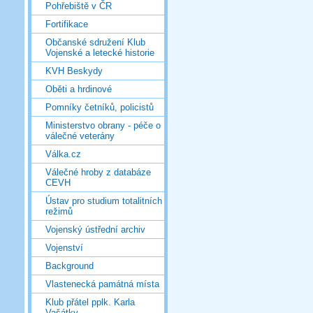
Pohřebiště v ČR
Fortifikace
Občanské sdružení Klub
Vojenské a letecké historie
KVH Beskydy
Oběti a hrdinové
Pomníky četníků, policistů
Ministerstvo obrany - péče o
válečné veterány
Válka.cz
Válečné hroby z databáze
CEVH
Ústav pro studium totalitních
režimů
Vojenský ústřední archiv
Vojenství
Background
Vlastenecká památná místa
Klub přátel pplk. Karla
Vašátky